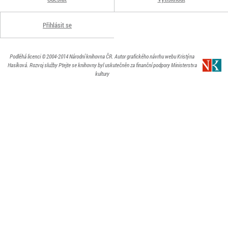
Přihlásit se
Podléhá licenci
© 2004-2014
Národní knihovna ČR
. Autor grafického návrhu webu Kristýna
Hasíková.
Rozvoj služby Ptejte se knihovny byl uskutečněn za finanční podpory Ministerstva
kultury