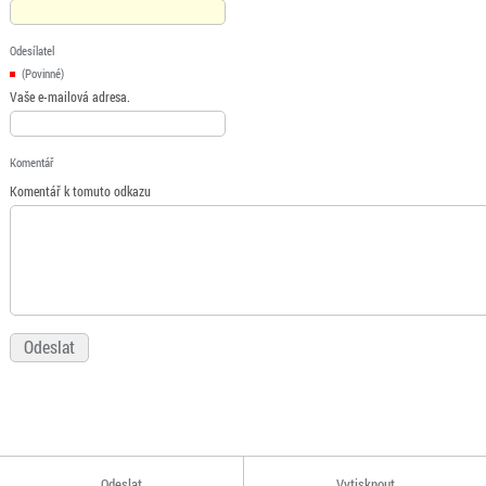
Odesílatel
(Povinné)
Vaše e-mailová adresa.
Komentář
Komentář k tomuto odkazu
Odeslat
Vytisknout