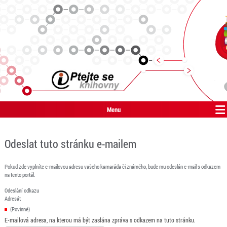
Menu
Odeslat tuto stránku e-mailem
Pokud zde vyplníte e-mailovou adresu vašeho kamaráda či známého, bude mu odeslán e-mail s odkazem
na tento portál.
Odeslání odkazu
Adresát
(Povinné)
E-mailová adresa, na kterou má být zaslána zpráva s odkazem na tuto stránku.