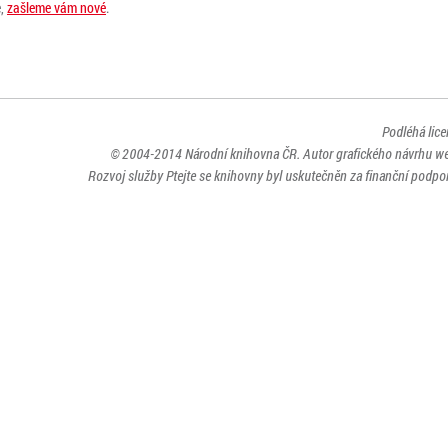
e,
zašleme vám nové
.
Podléhá lic
© 2004-2014
Národní knihovna ČR
. Autor grafického návrhu w
Rozvoj služby Ptejte se knihovny byl uskutečněn za finanční podpor