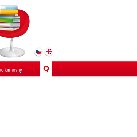
ro knihovny
f