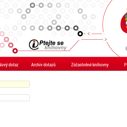
Nový dotaz
Archiv dotazů
Zúčastněné knihovny
P