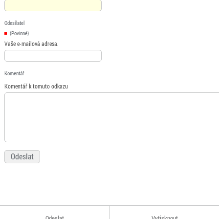
Odesílatel
(Povinné)
Vaše e-mailová adresa.
Komentář
Komentář k tomuto odkazu
Odeslat
Vytisknout