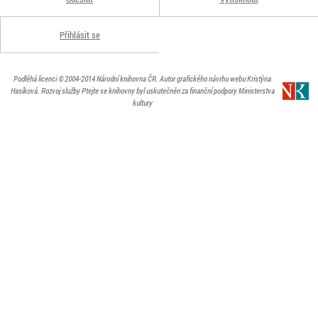
Přihlásit se
Podléhá licenci
© 2004-2014
Národní knihovna ČR
. Autor grafického návrhu webu Kristýna
Hasíková.
Rozvoj služby Ptejte se knihovny byl uskutečněn za finanční podpory Ministerstva
kultury