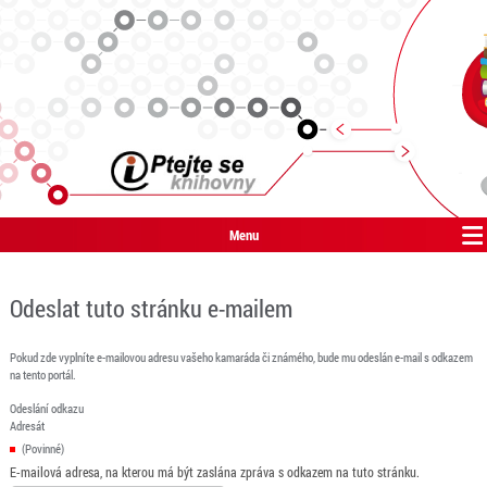
Menu
Odeslat tuto stránku e-mailem
Pokud zde vyplníte e-mailovou adresu vašeho kamaráda či známého, bude mu odeslán e-mail s odkazem
na tento portál.
Odeslání odkazu
Adresát
(Povinné)
E-mailová adresa, na kterou má být zaslána zpráva s odkazem na tuto stránku.