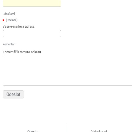
Odesílatel
(Povinné)
Vaše e-mailová adresa.
Komentář
Komentář k tomuto odkazu
Odeslat
Vytisknout