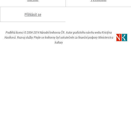
Přihlásit se
Podléhá licenci
© 2004-2014
Národní knihovna ČR
. Autor grafického návrhu webu Kristýna
Hasíková.
Rozvoj služby Ptejte se knihovny byl uskutečněn za finanční podpory Ministerstva
kultury