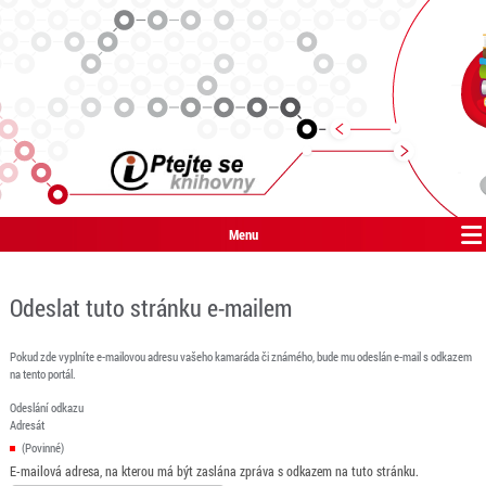
Menu
Odeslat tuto stránku e-mailem
Pokud zde vyplníte e-mailovou adresu vašeho kamaráda či známého, bude mu odeslán e-mail s odkazem
na tento portál.
Odeslání odkazu
Adresát
(Povinné)
E-mailová adresa, na kterou má být zaslána zpráva s odkazem na tuto stránku.