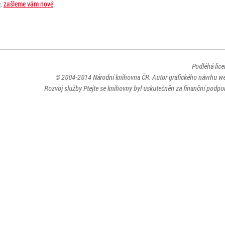
e,
zašleme vám nové
.
Podléhá lic
© 2004-2014
Národní knihovna ČR
. Autor grafického návrhu w
Rozvoj služby Ptejte se knihovny byl uskutečněn za finanční podpor