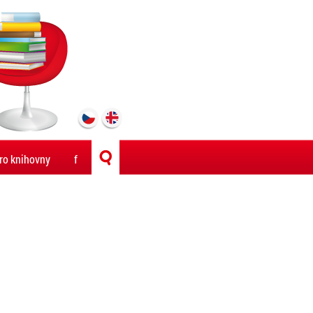
ro knihovny
f