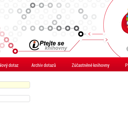
Nový dotaz
Archiv dotazů
Zúčastněné knihovny
P