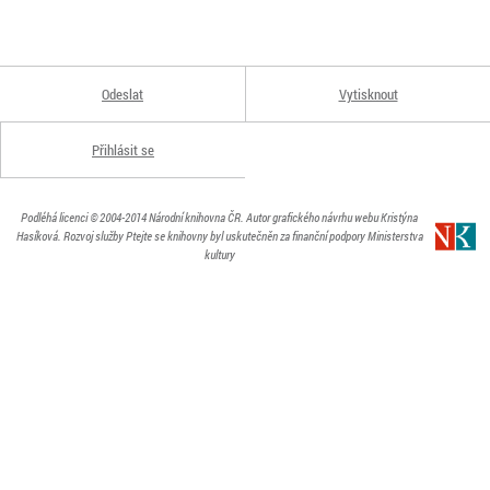
Odeslat
Vytisknout
Přihlásit se
Podléhá licenci
© 2004-2014
Národní knihovna ČR
. Autor grafického návrhu webu Kristýna
Hasíková.
Rozvoj služby Ptejte se knihovny byl uskutečněn za finanční podpory Ministerstva
kultury