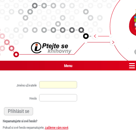
Menu
Jméno uživatele
Heslo
Nepamatujete si své heslo?
Pokud si své heslo nepamatujete,
zašleme vám nové
.