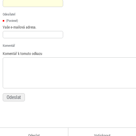
Odesílatel
(Povinné)
Vaše e-mailová adresa.
Komentář
Komentář k tomuto odkazu
Odeslat
Vytisknout