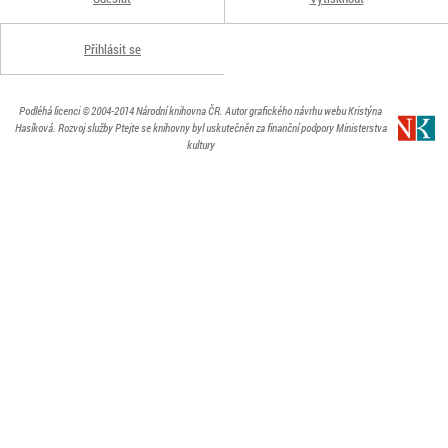
Přihlásit se
Podléhá licenci
© 2004-2014
Národní knihovna ČR
. Autor grafického návrhu webu Kristýna
Hasíková.
Rozvoj služby Ptejte se knihovny byl uskutečněn za finanční podpory Ministerstva
kultury