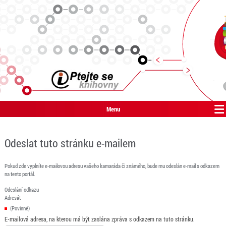
Menu
Odeslat tuto stránku e-mailem
Pokud zde vyplníte e-mailovou adresu vašeho kamaráda či známého, bude mu odeslán e-mail s odkazem
na tento portál.
Odeslání odkazu
Adresát
(Povinné)
E-mailová adresa, na kterou má být zaslána zpráva s odkazem na tuto stránku.