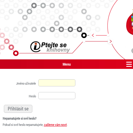
Menu
Jméno uživatele
Heslo
Nepamatujete si své heslo?
Pokud si své heslo nepamatujete,
zašleme vám nové
.