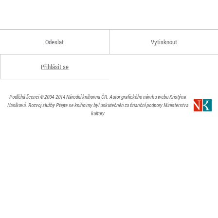
Odeslat
Vytisknout
Přihlásit se
Podléhá licenci
© 2004-2014
Národní knihovna ČR
. Autor grafického návrhu webu Kristýna
Hasíková.
Rozvoj služby Ptejte se knihovny byl uskutečněn za finanční podpory Ministerstva
kultury