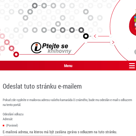
Menu
Odeslat tuto stránku e-mailem
Pokud zde vyplníte e-mailovou adresu vašeho kamaráda či známého, bude mu odeslán e-mail s odkazem
na tento portál.
Odeslání odkazu
Adresát
(Povinné)
E-mailová adresa, na kterou má být zaslána zpráva s odkazem na tuto stránku.