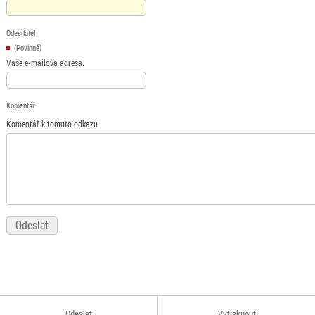
Odesílatel
(Povinné)
Vaše e-mailová adresa.
Komentář
Komentář k tomuto odkazu
Odeslat
Vytisknout