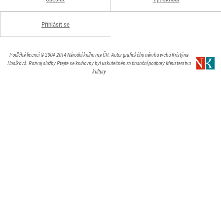
Přihlásit se
Podléhá licenci
© 2004-2014
Národní knihovna ČR
. Autor grafického návrhu webu Kristýna
Hasíková.
Rozvoj služby Ptejte se knihovny byl uskutečněn za finanční podpory Ministerstva
kultury