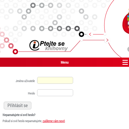
Menu
Jméno uživatele
Heslo
Nepamatujete si své heslo?
Pokud si své heslo nepamatujete,
zašleme vám nové
.