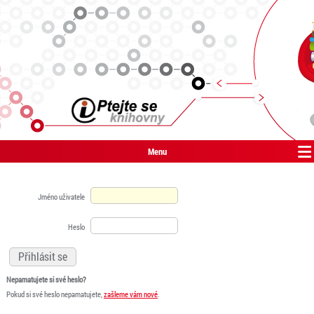
Menu
Jméno uživatele
Heslo
Nepamatujete si své heslo?
Pokud si své heslo nepamatujete,
zašleme vám nové
.