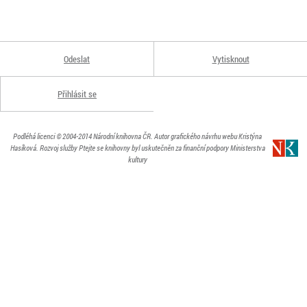
Odeslat
Vytisknout
Přihlásit se
Podléhá licenci
© 2004-2014
Národní knihovna ČR
. Autor grafického návrhu webu Kristýna
Hasíková.
Rozvoj služby Ptejte se knihovny byl uskutečněn za finanční podpory Ministerstva
kultury