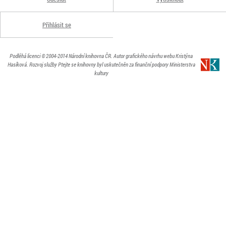
Přihlásit se
Podléhá licenci
© 2004-2014
Národní knihovna ČR
. Autor grafického návrhu webu Kristýna
Hasíková.
Rozvoj služby Ptejte se knihovny byl uskutečněn za finanční podpory Ministerstva
kultury