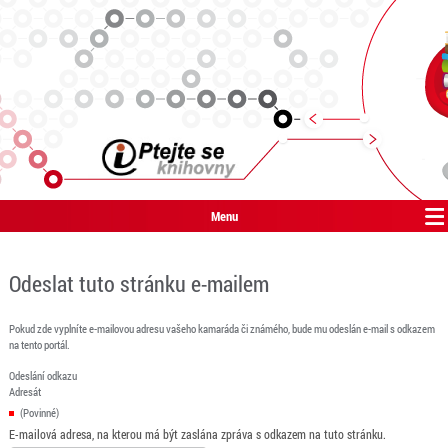
Menu
Odeslat tuto stránku e-mailem
Pokud zde vyplníte e-mailovou adresu vašeho kamaráda či známého, bude mu odeslán e-mail s odkazem
na tento portál.
Odeslání odkazu
Adresát
(Povinné)
E-mailová adresa, na kterou má být zaslána zpráva s odkazem na tuto stránku.