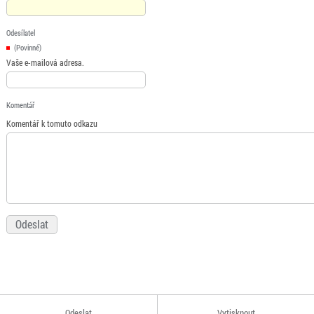
Odesílatel
(Povinné)
Vaše e-mailová adresa.
Komentář
Komentář k tomuto odkazu
Odeslat
Vytisknout