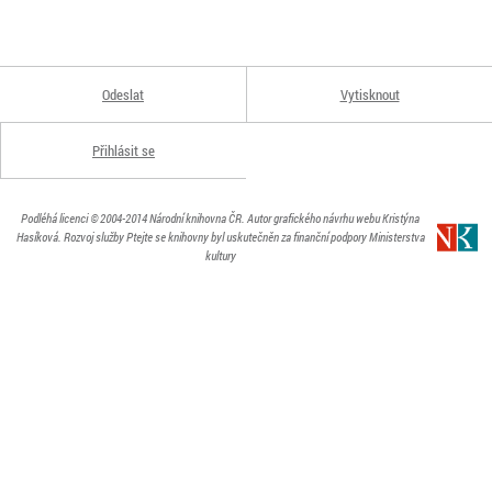
Odeslat
Vytisknout
Přihlásit se
Podléhá licenci
© 2004-2014
Národní knihovna ČR
. Autor grafického návrhu webu Kristýna
Hasíková.
Rozvoj služby Ptejte se knihovny byl uskutečněn za finanční podpory Ministerstva
kultury