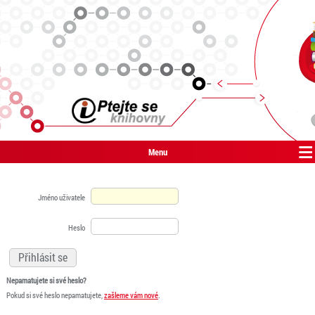
Menu
Jméno uživatele
Heslo
Nepamatujete si své heslo?
Pokud si své heslo nepamatujete,
zašleme vám nové
.