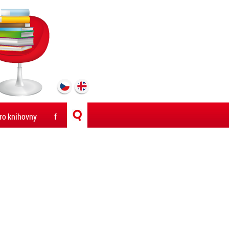
ro knihovny
f