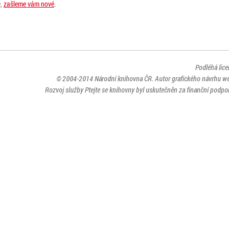
e,
zašleme vám nové
.
Podléhá lic
© 2004-2014
Národní knihovna ČR
. Autor grafického návrhu w
Rozvoj služby Ptejte se knihovny byl uskutečněn za finanční podpor