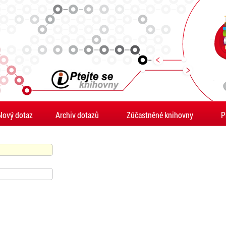
Nový dotaz
Archiv dotazů
Zúčastněné knihovny
P