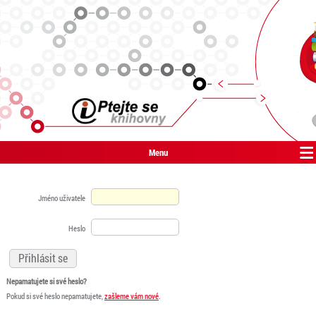
Menu
Jméno uživatele
Heslo
Nepamatujete si své heslo?
Pokud si své heslo nepamatujete,
zašleme vám nové
.