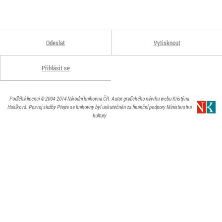
Odeslat
Vytisknout
Přihlásit se
Podléhá licenci
© 2004-2014
Národní knihovna ČR
. Autor grafického návrhu webu Kristýna
Hasíková.
Rozvoj služby Ptejte se knihovny byl uskutečněn za finanční podpory Ministerstva
kultury