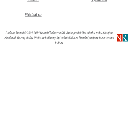
Přihlásit se
Podléhá licenci
© 2004-2014
Národní knihovna ČR
. Autor grafického návrhu webu Kristýna
Hasíková.
Rozvoj služby Ptejte se knihovny byl uskutečněn za finanční podpory Ministerstva
kultury