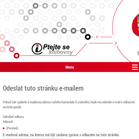
Menu
Odeslat tuto stránku e-mailem
Pokud zde vyplníte e-mailovou adresu vašeho kamaráda či známého, bude mu odeslán e-mail s odkazem
na tento portál.
Odeslání odkazu
Adresát
(Povinné)
E-mailová adresa, na kterou má být zaslána zpráva s odkazem na tuto stránku.