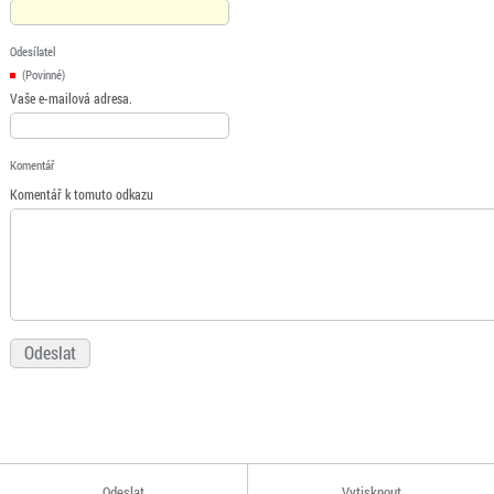
Odesílatel
(Povinné)
Vaše e-mailová adresa.
Komentář
Komentář k tomuto odkazu
Odeslat
Vytisknout