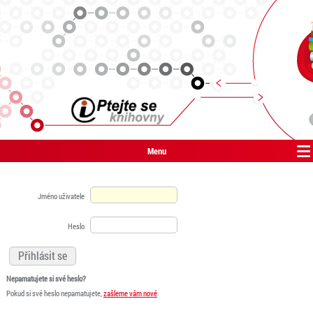
Menu
Jméno uživatele
Heslo
Nepamatujete si své heslo?
Pokud si své heslo nepamatujete,
zašleme vám nové
.