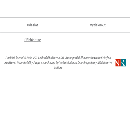
Odeslat
Vytisknout
Přihlásit se
Podléhá licenci
© 2004-2014
Národní knihovna ČR
. Autor grafického návrhu webu Kristýna
Hasíková.
Rozvoj služby Ptejte se knihovny byl uskutečněn za finanční podpory Ministerstva
kultury