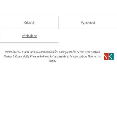
Odeslat
Vytisknout
Přihlásit se
Podléhá licenci
© 2004-2014
Národní knihovna ČR
. Autor grafického návrhu webu Kristýna
Hasíková.
Rozvoj služby Ptejte se knihovny byl uskutečněn za finanční podpory Ministerstva
kultury