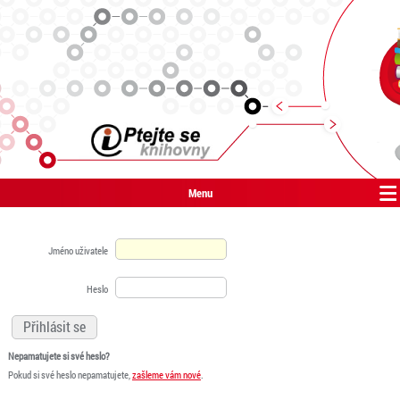
Menu
Jméno uživatele
Heslo
Nepamatujete si své heslo?
Pokud si své heslo nepamatujete,
zašleme vám nové
.