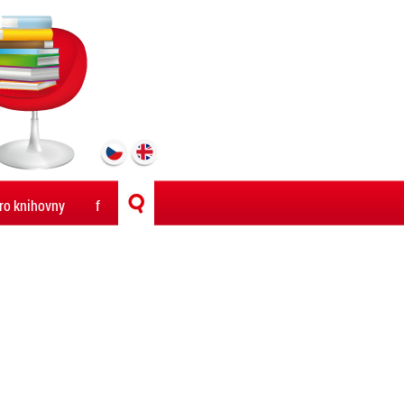
ro knihovny
f