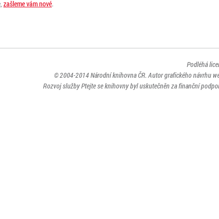
e,
zašleme vám nové
.
Podléhá lic
© 2004-2014
Národní knihovna ČR
. Autor grafického návrhu w
Rozvoj služby Ptejte se knihovny byl uskutečněn za finanční podpor