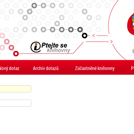
Nový dotaz
Archiv dotazů
Zúčastněné knihovny
P