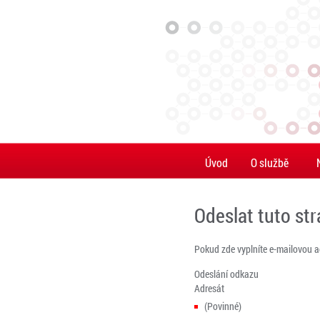
Úvod
O službě
Odeslat tuto st
Pokud zde vyplníte e-mailovou 
Odeslání odkazu
Adresát
(Povinné)