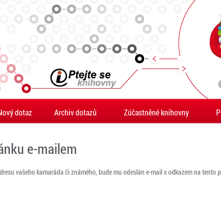
Nový dotaz
Archiv dotazů
Zúčastněné knihovny
P
ránku e-mailem
adresu vašeho kamaráda či známého, bude mu odeslán e-mail s odkazem na tento po