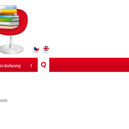
ro knihovny
f
rtál.