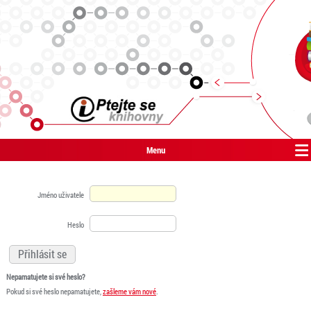
Menu
Jméno uživatele
Heslo
Nepamatujete si své heslo?
Pokud si své heslo nepamatujete,
zašleme vám nové
.