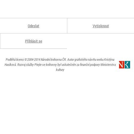
Odeslat
Vytisknout
Přihlásit se
Podléhá licenci
© 2004-2014
Národní knihovna ČR
. Autor grafického návrhu webu Kristýna
Hasíková.
Rozvoj služby Ptejte se knihovny byl uskutečněn za finanční podpory Ministerstva
kultury