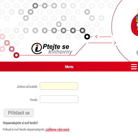
Menu
Jméno uživatele
Heslo
Nepamatujete si své heslo?
Pokud si své heslo nepamatujete,
zašleme vám nové
.