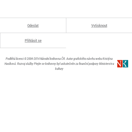
Odeslat
Vytisknout
Přihlásit se
Podléhá licenci
© 2004-2014
Národní knihovna ČR
. Autor grafického návrhu webu Kristýna
Hasíková.
Rozvoj služby Ptejte se knihovny byl uskutečněn za finanční podpory Ministerstva
kultury