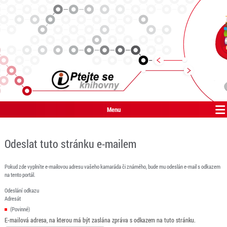
Menu
Odeslat tuto stránku e-mailem
Pokud zde vyplníte e-mailovou adresu vašeho kamaráda či známého, bude mu odeslán e-mail s odkazem
na tento portál.
Odeslání odkazu
Adresát
(Povinné)
E-mailová adresa, na kterou má být zaslána zpráva s odkazem na tuto stránku.