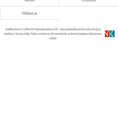
Přihlásit se
Podléhá licenci
© 2004-2014
Národní knihovna ČR
. Autor grafického návrhu webu Kristýna
Hasíková.
Rozvoj služby Ptejte se knihovny byl uskutečněn za finanční podpory Ministerstva
kultury