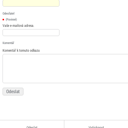
Odesílatel
(Povinné)
Vaše e-mailová adresa.
Komentář
Komentář k tomuto odkazu
Odeslat
Vytisknout