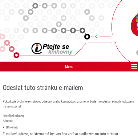
Menu
Odeslat tuto stránku e-mailem
Pokud zde vyplníte e-mailovou adresu vašeho kamaráda či známého, bude mu odeslán e-mail s odkazem
na tento portál.
Odeslání odkazu
Adresát
(Povinné)
E-mailová adresa, na kterou má být zaslána zpráva s odkazem na tuto stránku.