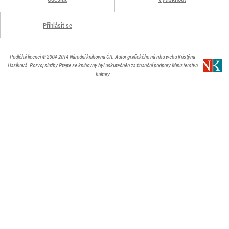
Přihlásit se
Podléhá licenci
© 2004-2014
Národní knihovna ČR
. Autor grafického návrhu webu Kristýna
Hasíková.
Rozvoj služby Ptejte se knihovny byl uskutečněn za finanční podpory Ministerstva
kultury