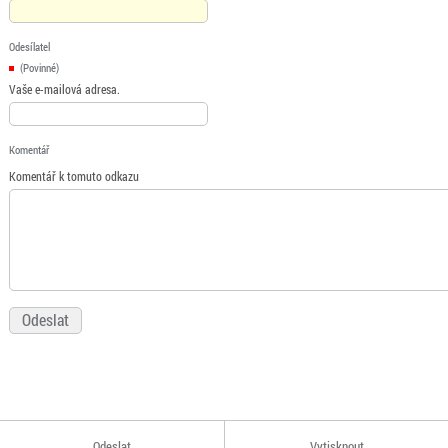
Odesílatel
(Povinné)
Vaše e-mailová adresa.
Komentář
Komentář k tomuto odkazu
Odeslat
Vytisknout