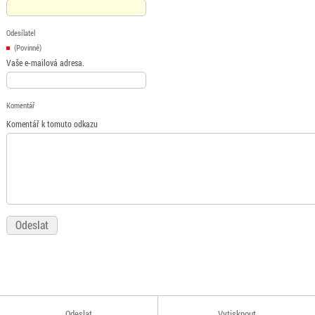
Odesílatel
(Povinné)
Vaše e-mailová adresa.
Komentář
Komentář k tomuto odkazu
Odeslat
Vytisknout