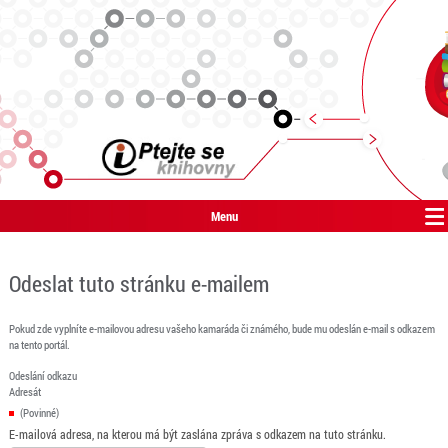
Menu
Odeslat tuto stránku e-mailem
Pokud zde vyplníte e-mailovou adresu vašeho kamaráda či známého, bude mu odeslán e-mail s odkazem
na tento portál.
Odeslání odkazu
Adresát
(Povinné)
E-mailová adresa, na kterou má být zaslána zpráva s odkazem na tuto stránku.