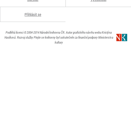
Přihlásit se
Podléhá licenci
© 2004-2014
Národní knihovna ČR
. Autor grafického návrhu webu Kristýna
Hasíková.
Rozvoj služby Ptejte se knihovny byl uskutečněn za finanční podpory Ministerstva
kultury