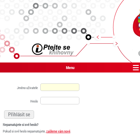
Menu
Jméno uživatele
Heslo
Nepamatujete si své heslo?
Pokud si své heslo nepamatujete,
zašleme vám nové
.