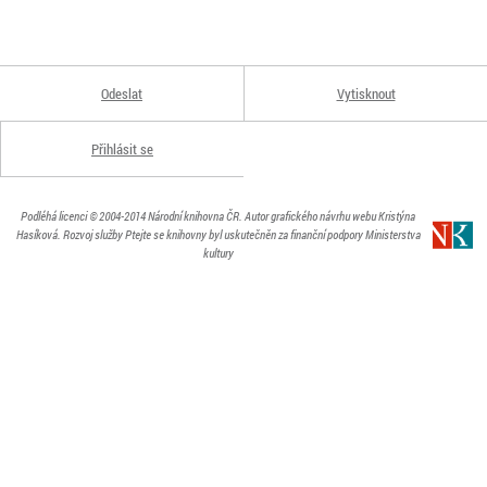
Odeslat
Vytisknout
Přihlásit se
Podléhá licenci
© 2004-2014
Národní knihovna ČR
. Autor grafického návrhu webu Kristýna
Hasíková.
Rozvoj služby Ptejte se knihovny byl uskutečněn za finanční podpory Ministerstva
kultury