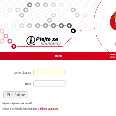
Menu
Jméno uživatele
Heslo
Nepamatujete si své heslo?
Pokud si své heslo nepamatujete,
zašleme vám nové
.