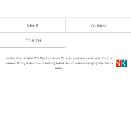
Odeslat
Vytisknout
Přihlásit se
Podléhá licenci
© 2004-2014
Národní knihovna ČR
. Autor grafického návrhu webu Kristýna
Hasíková.
Rozvoj služby Ptejte se knihovny byl uskutečněn za finanční podpory Ministerstva
kultury