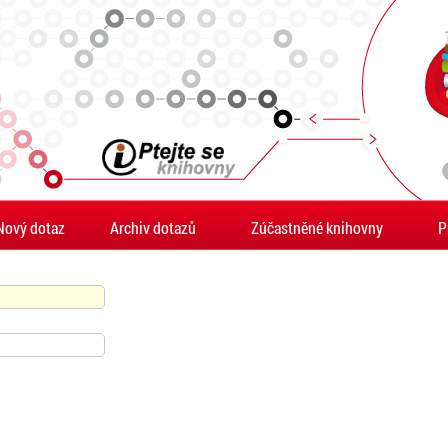
Nový dotaz
Archiv dotazů
Zúčastněné knihovny
P