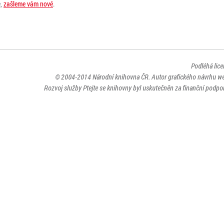
e,
zašleme vám nové
.
Podléhá lic
© 2004-2014
Národní knihovna ČR
. Autor grafického návrhu w
Rozvoj služby Ptejte se knihovny byl uskutečněn za finanční podpor