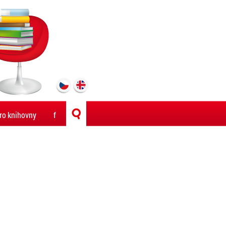
ro knihovny
f