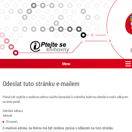
Menu
Odeslat tuto stránku e-mailem
Pokud zde vyplníte e-mailovou adresu vašeho kamaráda či známého, bude mu odeslán e-mail s odkazem
na tento portál.
Odeslání odkazu
Adresát
(Povinné)
E-mailová adresa, na kterou má být zaslána zpráva s odkazem na tuto stránku.