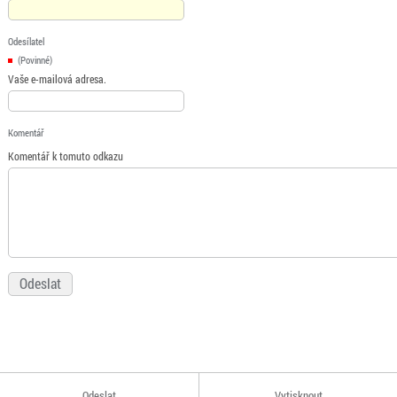
Odesílatel
(Povinné)
Vaše e-mailová adresa.
Komentář
Komentář k tomuto odkazu
Odeslat
Vytisknout