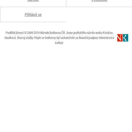
Přihlásit se
Podléhá licenci
© 2004-2014
Národní knihovna ČR
. Autor grafického návrhu webu Kristýna
Hasíková.
Rozvoj služby Ptejte se knihovny byl uskutečněn za finanční podpory Ministerstva
kultury