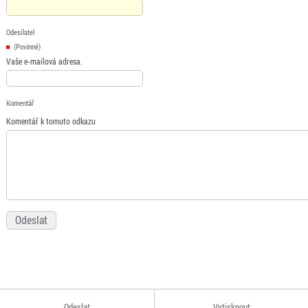
Odesílatel
(Povinné)
Vaše e-mailová adresa.
Komentář
Komentář k tomuto odkazu
Odeslat
Vytisknout