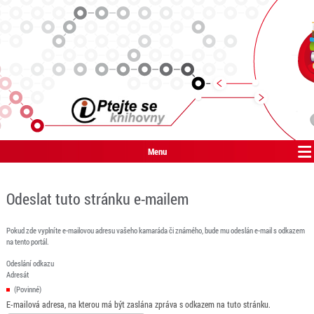
Menu
Odeslat tuto stránku e-mailem
Pokud zde vyplníte e-mailovou adresu vašeho kamaráda či známého, bude mu odeslán e-mail s odkazem
na tento portál.
Odeslání odkazu
Adresát
(Povinné)
E-mailová adresa, na kterou má být zaslána zpráva s odkazem na tuto stránku.