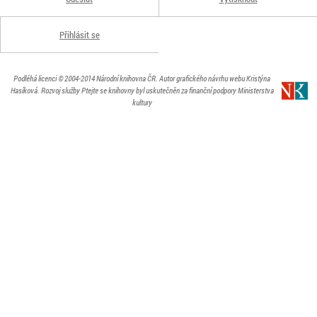
Přihlásit se
Podléhá licenci
© 2004-2014
Národní knihovna ČR
. Autor grafického návrhu webu Kristýna
Hasíková.
Rozvoj služby Ptejte se knihovny byl uskutečněn za finanční podpory Ministerstva
kultury