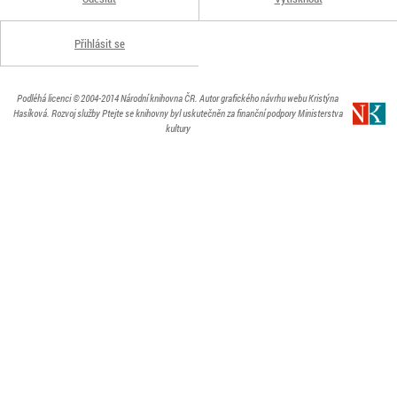
Přihlásit se
Podléhá licenci
© 2004-2014
Národní knihovna ČR
. Autor grafického návrhu webu Kristýna
Hasíková.
Rozvoj služby Ptejte se knihovny byl uskutečněn za finanční podpory Ministerstva
kultury