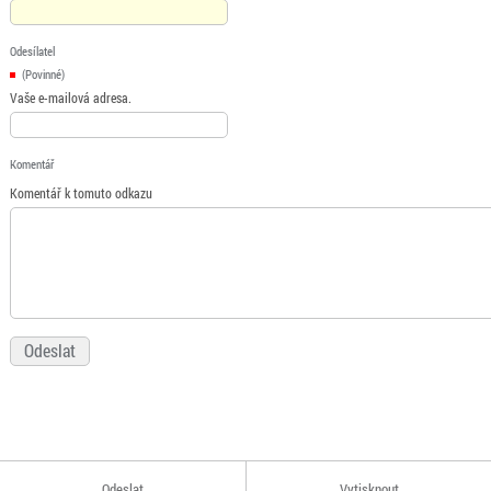
Odesílatel
(Povinné)
Vaše e-mailová adresa.
Komentář
Komentář k tomuto odkazu
Odeslat
Vytisknout