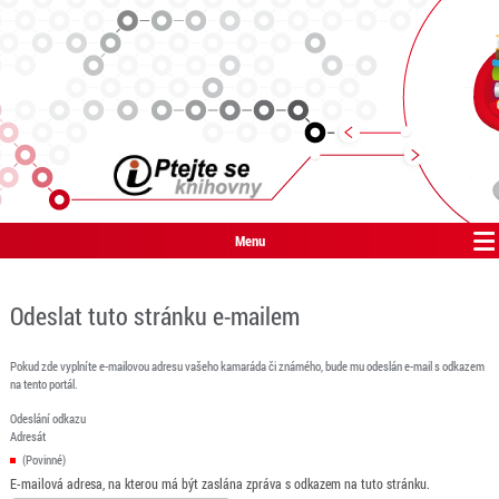
Menu
Odeslat tuto stránku e-mailem
Pokud zde vyplníte e-mailovou adresu vašeho kamaráda či známého, bude mu odeslán e-mail s odkazem
na tento portál.
Odeslání odkazu
Adresát
(Povinné)
E-mailová adresa, na kterou má být zaslána zpráva s odkazem na tuto stránku.