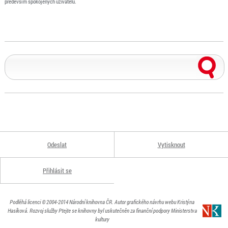
především spokojených uživatelů.
Odeslat
Vytisknout
Přihlásit se
Podléhá licenci
© 2004-2014
Národní knihovna ČR
. Autor grafického návrhu webu Kristýna
Hasíková.
Rozvoj služby Ptejte se knihovny byl uskutečněn za finanční podpory Ministerstva
kultury