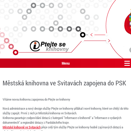
Menu
Městská knihovna ve Svitavách zapojena do PSK
Vítáme novou knihovnu zapojenou do Ptejte se knihovny
Nová administrace a nový design služby Ptejte se knihovny přilákal i nové knihovny, které se chtějí do této
služby zapojit. První z nich je Městská knihovna ve Svitavách.
Knihovna garantuje zodpovídání dotazů z kategorií "Informace o knihovně" a "Informace o vydaných
dokumentech" a regionální dotazy z Pardubického kraje.
Městské knihovně ve Svitavách
přeje celý tým služby Ptejte se knihovny hodně zajímavých dotazů a