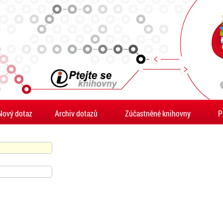
Nový dotaz
Archiv dotazů
Zúčastněné knihovny
P