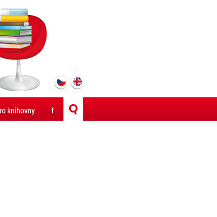
ro knihovny
f