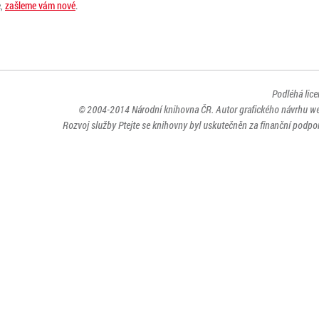
e,
zašleme vám nové
.
Podléhá lic
© 2004-2014
Národní knihovna ČR
. Autor grafického návrhu w
Rozvoj služby Ptejte se knihovny byl uskutečněn za finanční podpor