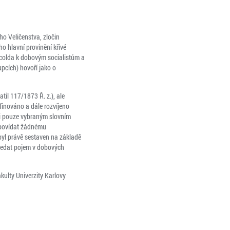
ho Veličenstva, zločin
o hlavní provinění křivé
ecolda k dobovým socialistům a
upcích) hovoří jako o
til 117/1873 Ř. z.), ale
finováno a dále rozvíjeno
sti pouze vybraným slovním
odpovídat žádnému
byl právě sestaven na základě
ledat pojem v dobových
ulty Univerzity Karlovy