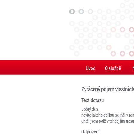
Úvod
O službě
Zvrácený pojem vlastnict
Text dotazu
Dobrý den,
nevíte jakého deliktu se měl v r
Chtěl jsem totiž v tehdejším tres
Odpověď