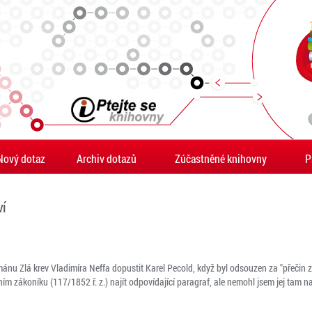
Nový dotaz
Archiv dotazů
Zúčastněné knihovny
P
ví
ománu Zlá krev Vladimíra Neffa dopustit Karel Pecold, když byl odsouzen za "přečin 
tním zákoníku (117/1852 ř. z.) najít odpovídající paragraf, ale nemohl jsem jej tam n