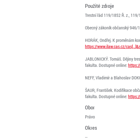
Použité zdroje
Trestní řád 119/1852 Ř. z., 119/18
Obecný zákoník občanský 946/181
HORÁK, Ondřej. K proměnám konce
https://www.ilaw.cas.cz/cas[…]
JABLONICKÝ. Tomáš. Dějiny trest
fakulta. Dostupné online:
https:
NEFF, Vladimír a Blahoslav DOKO
ŠAUR, František. Kodifikace obč
fakulta. Dostupné online:
https:
Obor
Právo
Okres
--