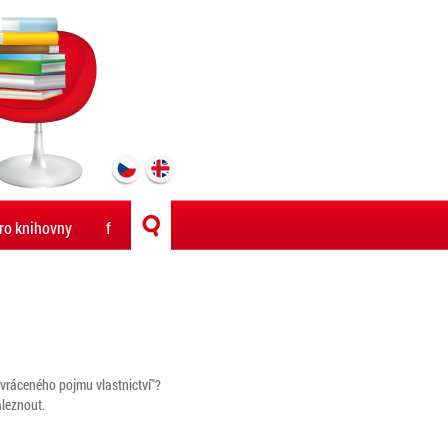
ro knihovny
f
zvráceného pojmu vlastnictví"?
aleznout.