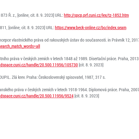
73 Ř. z., [online, cit. 8. 9. 2023] URL:
http://spcp.prf.cuni.cz/lex/tz-1852.htm
1, [online, cit. 8. 9. 2023] URL:
https://www.beck-online.cz/bo/index.seam
pce vlastnického práva od rakouských ústav do současnosti. in Právník 12, 2017. [
&search_match_words=all
ního práva v českých zemích v letech 1848 až 1989. Disertační práce. Praha, 2013.
//dspace.cuni.cz/handle/20.500.11956/105730
[cit. 8. 9. 2023]
UPIL. Zlá krev. Praha: Československý spisovatel, 1987, 317 s.
anského práva v českých zemích v letech 1918-1964. Diplomová práce. Praha, 2007.
//dspace.cuni.cz/handle/20.500.11956/9524
[cit. 8. 9. 2023]