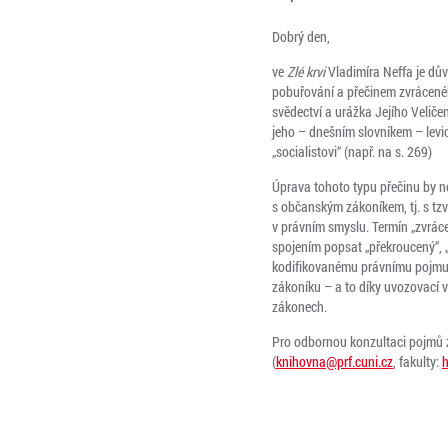
Dobrý den,
ve
Zlé krvi
Vladimíra Neffa je dův
pobuřování a přečinem zvráceného
svědectví a urážka Jejího Velič
jeho – dnešním slovníkem – levic
„socialistovi“ (např. na s. 269)
Úprava tohoto typu přečinu by ne
s občanským zákoníkem, tj. s tz
v právním smyslu. Termín „zvráce
spojením popsat „překroucený“, „
kodifikovanému právnímu pojmu z
zákoníku – a to díky uvozovací v
zákonech.
Pro odbornou konzultaci pojmů z
(
knihovna@prf.cuni.cz
, fakulty:
h