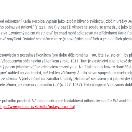
od odsouzení Karla Pecolda vypsán jako „zločin křivého svědectví, zločin urážky Je
 pojmu vlastnictví.“ (s. 227, 1987) V pasáži věnované soudu se tematizuje jako jeh
enstva; „zvrácený pojem vlastnictví“ by snad mohl odkazovat na příchylnost Karla P
ové smýšlení. Ostatně se o něm v knize (v pozdějších pasážích u jeho dalších přest
souvisela s trestním zákoníkem (pro dobu děje románu – 80. léta 19. století – by pla
v. Všeobecným občanským zákoníkem z roku 1811. Tam je vlastnictví jako takové de
ný pojem (vlastnictví)“ se zde ovšem nevyskytuje. Neff tak mohl v knize v dané čá
jiný“ náhled na vlastnictví, než byl ten většinový. A toto slovní spojení nemuselo 
e zákona. Výčet zločinů na začátku kapitoly „Hrdinové“ se ovšem jeví jako kdyby 
ětě „Vinen,
jak řečeno v rozsudku
(…)“ (s. 227, 1987). Tedy chápeme Váš záměr doh
 právního prostředí Vám doporučujeme kontaktovat odborníky, např. z Právnické fak
ttps://www.prf.cuni.cz/fakulta/ustavy-a-centra
).