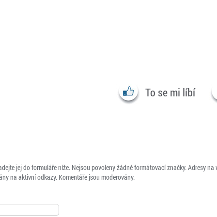
To se mi líbí
adejte jej do formuláře níže. Nejsou povoleny žádné formátovací značky. Adresy na
ny na aktivní odkazy. Komentáře jsou moderovány.