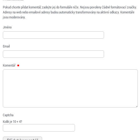
Pokud chcete přidat komentář, zadejte jej do formuláře níže. Nejsou povoleny žádné formátovací značky.
Adresy na web nebo emailové adresy budou automaticky transformovány na aktivní odkazy. Komentáře
jsou moderovány.
Jméno
Email
Komentář
Captcha
Kolik je 10 + 4?