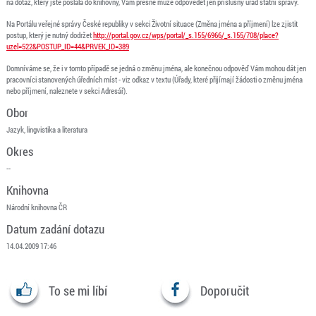
na dotaz, který jste poslala do knihovny, Vám přesně může odpovědět jen příslušný úřad státní správy.
Na Portálu veřejné správy České republiky v sekci Životní situace (Změna jména a příjmení) lze zjistit
postup, který je nutný dodržet
http://portal.gov.cz/wps/portal/_s.155/6966/_s.155/708/place?
uzel=522&POSTUP_ID=44&PRVEK_ID=389
Domníváme se, že i v tomto případě se jedná o změnu jména, ale konečnou odpověď Vám mohou dát jen
pracovníci stanovených úředních míst - viz odkaz v textu (Úřady, které přijímají žádosti o změnu jména
nebo příjmení, naleznete v sekci Adresář).
Obor
Jazyk, lingvistika a literatura
Okres
--
Knihovna
Národní knihovna ČR
Datum zadání dotazu
14.04.2009 17:46
To se mi líbí
Doporučit