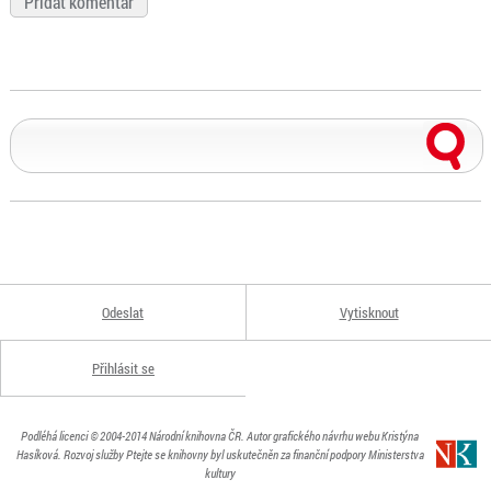
Odeslat
Vytisknout
Přihlásit se
Podléhá licenci
© 2004-2014
Národní knihovna ČR
. Autor grafického návrhu webu Kristýna
Hasíková.
Rozvoj služby Ptejte se knihovny byl uskutečněn za finanční podpory Ministerstva
kultury