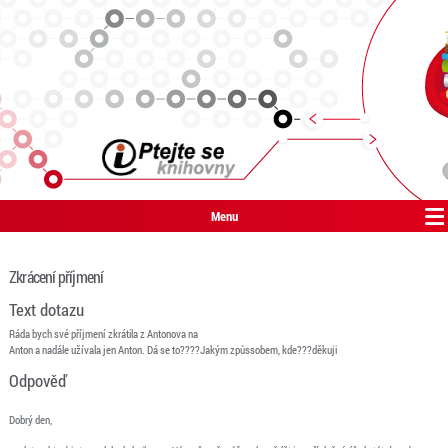
Menu
Zkrácení příjmení
Text dotazu
Ráda bych své příjmení zkrátila z Antonova na
Anton a nadále užívala jen Anton. Dá se to????Jakým způssobem, kde???děkuji
Odpověď
Dobrý den,