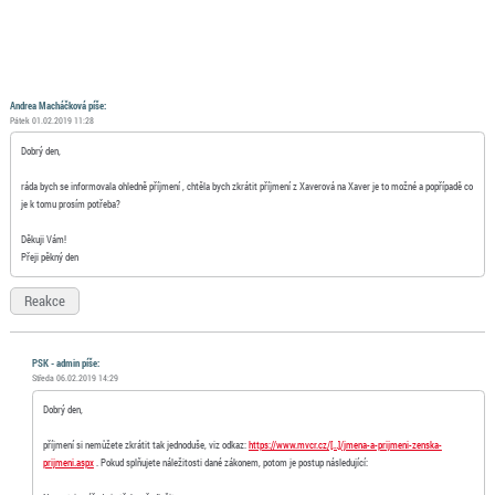
Andrea Macháčková píše:
Pátek 01.02.2019 11:28
Dobrý den,
ráda bych se informovala ohledně příjmení , chtěla bych zkrátit příjmení z Xaverová na Xaver je to možné a popřípadě co
je k tomu prosím potřeba?
Děkuji Vám!
Přeji pěkný den
Reakce
PSK - admin píše:
Středa 06.02.2019 14:29
Dobrý den,
příjmení si nemůžete zkrátit tak jednoduše, viz odkaz:
https://www.mvcr.cz/[…]/jmena-a-prijmeni-zenska-
prijmeni.aspx
. Pokud splňujete náležitosti dané zákonem, potom je postup následující: