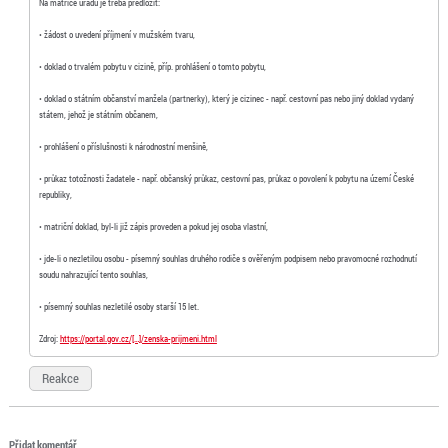
Na matrice úřadu je třeba předložit:
• žádost o uvedení příjmení v mužském tvaru,
• doklad o trvalém pobytu v cizině, příp. prohlášení o tomto pobytu,
• doklad o státním občanství manžela (partnerky), který je cizinec - např. cestovní pas nebo jiný doklad vydaný
státem, jehož je státním občanem,
• prohlášení o příslušnosti k národnostní menšině,
• průkaz totožnosti žadatele - např. občanský průkaz, cestovní pas, průkaz o povolení k pobytu na území České
republiky,
• matriční doklad, byl-li již zápis proveden a pokud jej osoba vlastní,
• jde-li o nezletilou osobu - písemný souhlas druhého rodiče s ověřeným podpisem nebo pravomocné rozhodnutí
soudu nahrazující tento souhlas,
• písemný souhlas nezletilé osoby starší 15 let.
Zdroj:
https://portal.gov.cz/[…]/zenska-prijmeni.html
Reakce
Přidat komentář