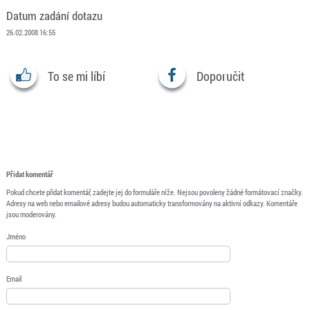
Datum zadání dotazu
26.02.2008 16:55
To se mi líbí
Doporučit
Přidat komentář
Pokud chcete přidat komentář, zadejte jej do formuláře níže. Nejsou povoleny žádné formátovací značky.
Adresy na web nebo emailové adresy budou automaticky transformovány na aktivní odkazy. Komentáře
jsou moderovány.
Jméno
Email