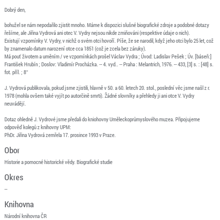
Dobrý den,
bohužel se nám nepodařilo zjistit mnoho. Máme k dispozici slušné biografické zdroje a podobné dotazy
řešíme, ale Jiřina Vydrová ani otec V. Vydry nejsou nikde zmiňováni (respektive údaje o nich).
Existují vzpomínky V. Vydry, v nichž o svém otci hovoří. Píše, že se narodil, když jeho otci bylo 25 let, což
by znamenalo datum narození otce cca 1851 (což je zcela bez záruky).
Má pouť životem a uměním / ve vzpomínkách prošel Václav Vydra ; Úvod: Ladislav Pešek ; Úv. [báseň:]
František Hrubín ; Doslov: Vladimír Procházka. -- 4. vyd.. -- Praha : Melantrich, 1976. -- 433, [3] s. : [48] s.
fot. příl. ; 8°
J. Vydrová publikovala, pokud jsme zjistili, hlavně v 50. a 60. letech 20. stol., poslední věc jsme našl z r.
1978 (mohla ovšem také vyjít po autorčině smrti). Žádné slovníky a přehledy ji ani otce V. Vydry
neuvádějí.
Dotaz ohledně J. Vydrové jsme předali do kniohovny Uměleckoprůmyslového muzea. Připojujeme
odpověď kolegů z knihovny UPM:
PhDr. Jiřina Vydrová zemřela 17. prosince 1993 v Praze.
Obor
Historie a pomocné historické vědy. Biografické studie
Okres
--
Knihovna
Národní knihovna ČR