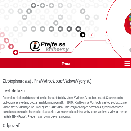
Menu
Zivotopisna data (Jiřina Vydrová, otec Václava Vydry st.)
Text dotazu
Dobry den, hledam datum umrti ceske kunsthistoricky Jiriny Vydrove. V souboru autorit Ceske narodni
bibliografie je uvedeno pouze jeji datum narozeni (8.1.1910). Rad bych se Vas touto cestou zeptal, zda je
vubec mozne datum jejiho umrti zjistit? Tataz data + krestni jmeno bych potreboval zjistit u osobnosti
puvodem nemeckeho hudebniho skladatele a vojenskeho kapelnika Vydry (otce Vaclava Vydry st., herce,
reditele ND v Praze). Predem Vam velmi dekuji za pomoc.
Odpověď