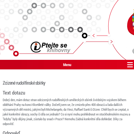
Menu
Zcizené rudolfinské sbírky
Text dotazu
Dobrý den, mám dotaz stran odcizených rudolfinských uměleckých sbírek švédským vojskem během
obléhání Prahy na konci třicetileté války. Dočetl jsem se, že zmizelo přes 400 obrazů a řada dalších
významných děl mistrů, jakými byli Michelangelo, da Vinci, Raffael Santi či Dürer. Chtěl bych se zeptat, o
jaké konkrétní obrazy, sochy či díla se jednalo? Co si nyní mohu prohlédnout ve stockholmském muzeu a
"kdyby" byly dějiny jinak, zůstalo by snad v Praze? Nemohu žádná konkrétní díla dohledat. Díky za
odpověď.
Odpověď