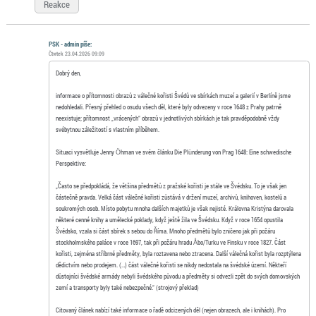
Reakce
PSK - admin píše:
Čtvrtek 23.04.2026 09:09
Dobrý den,
informace o přítomnosti obrazů z válečné kořisti Švédů ve sbírkách muzeí a galerií v Berlíně jsme
nedohledali. Přesný přehled o osudu všech děl, které byly odvezeny v roce 1648 z Prahy patrně
neexistuje; přítomnost „vrácených“ obrazů v jednotlivých sbírkách je tak pravděpodobně vždy
svébytnou záležitostí s vlastním příběhem.
Situaci vysvětluje Jenny Öhman ve svém článku Die Plünderung von Prag 1648: Eine schwedische
Perspektive:
„Často se předpokládá, že většina předmětů z pražské kořisti je stále ve Švédsku. To je však jen
částečně pravda. Velká část válečné kořisti zůstává v držení muzeí, archivů, knihoven, kostelů a
soukromých osob. Místo pobytu mnoha dalších majetků je však nejisté. Královna Kristýna darovala
některé cenné knihy a umělecké poklady, když ještě žila ve Švédsku. Když v roce 1654 opustila
Švédsko, vzala si část sbírek s sebou do Říma. Mnoho předmětů bylo zničeno jak při požáru
stockholmského paláce v roce 1697, tak při požáru hradu Åbo/Turku ve Finsku v roce 1827. Část
kořisti, zejména stříbrné předměty, byla roztavena nebo ztracena. Další válečná kořist byla rozptýlena
dědictvím nebo prodejem. (…) část válečné kořisti se nikdy nedostala na švédské území. Někteří
důstojníci švédské armády nebyli švédského původu a předměty si odvezli zpět do svých domovských
zemí a transporty byly také nebezpečné.“ (strojový překlad)
Citovaný článek nabízí také informace o řadě odcizených děl (nejen obrazech, ale i knihách). Pro