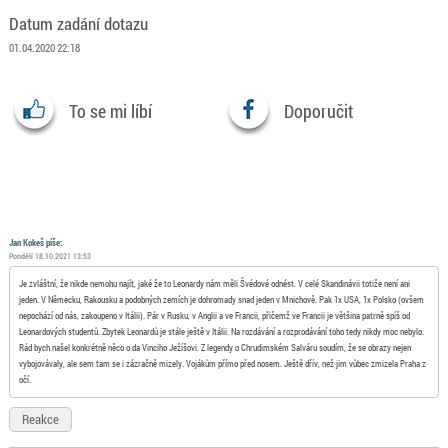
Datum zadání dotazu
01.04.2020 22:18
To se mi líbí
Doporučit
Jan Kokeš píše:
Pondělí 18.10.2021 13:53
Je zvláštní, že nikde nemohu najít, jaké že to Leonardy nám měli Švédové odnést. V celé Skandinávii totiže není ani
jeden. V Německu, Rakousku a podobných zemích je dohromady snad jeden v Mnichově. Pak 1x USA, 1x Polsko (ovšem
nepochází od nás, zakoupeno v Itálii). Pár v Rusku, v Anglii a ve Francii, přičemž ve Francii je většina patrně spíš od
Leonardových studentů. Zbytek Leonardů je stále ještě v Itálii. Na rozdávání a rozprodávání toho tedy nikdy moc nebylo.
Rád bych našel konkrétně něco o da Vinciho Ježíšovi. Z legendy o Chrudimském Salváru soudím, že se obrazy nejen
vybojovávaly, ale sem tam se i zázračně mizely. Vojákům přímo před nosem. Ještě dřív, než jim vůbec zmizela Praha z
očí.
Reakce