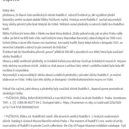
Dobrý den,
představa, že hlavní část uměleckých sbírek Rudolfa II. odvezli Švédové je, dle vyjádření přední
historičky umění na dané období Elišky Fučíkové, mylná. Hned po smrti Rudolfa II. nechal nejcennější
kusy sbírky převézt jeho bratr Matyáš do Vídně. Některé cenné předměty si odvezli i další dva Rudolfovi
bratři.
Eliška Fučíková k tomu dále v článku na dané téma dodává „Ztráty pokračovaly, jak se přes Prahu valila
válka: po bitvě na Bílé hoře vítěz nad českými stavy Maxmilian Bavorský zabavil údajně na 1500 vozů
kořisti (třeba vzácné dílo Hanse von Aachena). Ani saský kurfiřt, který dobyl město v listopadu 1631, se
nenechal zahanbit a odvezl si pár cenností do Drážďan.“
Švédové tak do Stockholmu přivezli „pouze“ přibližně 500 děl z původních cca 3000, která byla součástí
sbírky Rudolfa II.
Obrazy a další umělecké předměty ze švédské kořisti jsou uloženy různě po švédských muzeích. Nejsou
tedy uloženy na jednom místě. Jedná se však pouze o určitou část, neboť v průběhu staletí byla řada děl
rozdána či rozprodána.
Nejcennější a nejrozsáhlejší sbírku obrazů a dalších předmětů z původní sbírky Rudolfa II. je možné
obdivovat ve Vídni. Velká část této sbírky je dostupná v Uměleckohistorickém muzeu ve Vídni.
Pokud Vás zajímá, jaké obrazy a předměty byly součástí sbírek Rudolfa II., doporučujeme prostudovat
následující knihy:
· * FUČÍKOVÁ, Eliška, Beket BUKOVINSKÁ a Ivan MUCHKA. Umění na dvoře Rudolfa II. Praha: Aventinum,
1991. s. [1]. ISBN 80-85277-04-2. Dostupné také z: https://kramerius-vs.nkp.cz/uuid/uuid:225a1b20-
ce7a-11e4-97af-005056827e51
· * FUČÍKOVÁ, Eliška, ed. Rudolfínští mistři: díla dvorních umělců Rudolfa II. z českých soukromých
sbírek: katalog k výstavě Muzea hlavního města Prahy = The masters of Rudolf II's era: works of art by
court artists of Rudolf II in private Czech collections: the City of Prague Museum exhibition catalogue. Vyd.