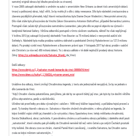
samotný originál obrazu byl dlouho považován za ztracený.
V roce 2005 zakoupili obchodníci s uměním na aukci v americkém New Orleans za deset tisíc amerických dolarů
tmavý a poškozený obraz, když věřili, že by mohlo jít o dílo z doby renesance. Dílo bylo následně zrestaurováno a
zbaveno pozdějších přemaleb, když hlavní restaurátorkou byla Dianne Dwyer Modestini z Newyorské univerzity.
Dílo však stále bylo přisuzováno da Vinciho žákovi Giovannimu Antoniovi Boltraffiovi, případně Bernardinu Luinimu.
Postupně však začalo být přisuzováno samotnému Leonardovi, jako jeho dílo se poprvé objevilo na výstavě v
londýnské National Gallery. Většina odborníků postupně s tímto závěrem souhlasila, někteří ho však nepřijímají.
V květnu 2013 jej zakoupil švýcarský obchodník Yves Bouvier za 75 milionů dolarů v newyorské aukční síni
Sotheby's. Následně byla malba prodána ruskému sběrateli a podnikateli Dmitriji Rybolovlevovi za 127,5 milionu
dolarů. Po prodeji vznikl mezi Rybolovlevem a Bouvierem právní spor. V listopadu 2017 byl obraz prodán v aukční
síni Christie's za více než 450 milionů dolarů. To z obrazu udělalo v té době nejdražší prodaný obraz historie.
Zdroj:
https://cs.wikipedia.org/wiki/Salvator_Mundi_
(da_Vinci)
Další odkazy:
https://www.dotyk.cz/[…]/salvator-mundi-leonardo-da-vinci-30000416.html
https://www.idnes.cz/kultur[…]_104324_vytvarne-umeni_misl
Uvádíme dva odkazy, které zmiňují Chrudimskou legendu; z textu ale jednoznačně nevyplývá, že by se jednalo o
dílo Leonarda da Vinci.
"Když Chrudim všecka pokatoličena, pomýšleno, jak dal by se upravili bídný její stav, jak bylo by lze docíliti většího
přílivu obyvatelstva, peněz a návštěvníků.
Učiněno tak prostředky pro dobu význačnými: založen r. 1656 nový klášter kapucínský, a pořádána hojná procesí a
pouti. Ty konány hlavně к obrazu sv. Salvatora v hlavním chrámě chrudimském; к němu připíná se legenda, že
kdysi švédští vojáci chtěli jej zhanobiti a že vytryskla z hlavy Spasitelovy krev; tehdy měšťanka chrudimská,
Dorota Skákalíková, obraz zachránila. К posvátnému chrámu a uctívanému obrazu pořádány z dalekého okolí pouti
„salvatorské“, které vskutku pak přiváděly do Chrudimě neméně lidí než velmi četné a po celých Čechách proslulé
trhy koňské. Dle obrazu zove se chrám, vlastně Panně Marii zasvěcený,, i svatého Salvatora, ba Chrudim sama
zvala se kdysi městem salvatorským..."