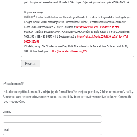
podrobný přehled o obsahu sbírek Rudolfa II. Vám doporučujeme k prostudování práce Elišky Fučíkové.
Doporučené zdroje:
FUČÍKOVÁ, Eliška. Das Schicksal der Sammlungen Rudolfs II. vor dem Hintergrund des Dreißigjährigen
Krieges. Online. 2001 Forschungsstelle "Westfälischer Friede", Westfälisches Landesmuseum für
Kunst und Kulturgeschichte Münster. Dostupné z:
https://www.lwl.org/[…]/wfd-txt2-16.htm
FUČÍKOVÁ, Eliška, Beket BUKOVINSKÁ a Ivan MUCHKA. Umění na dvoře Rudolfa II. Praha: Aventinum,
1991, 255 s. ISBN 80-85277-04-2. Dostupné také z:
https://ndk.cz/[…]/uuid:225a1b20-ce7a-11e4-97af-
005056827e51
ÖHMAN, Jenny. Die Plünderung von Prag 1648: Eine schwedische Perspektive. Frühneuzeit-Info 26,
2015. Online. Dostupné z:
https://fnzinfo.hypotheses.org/627
Reakce
Přidat komentář
Pokud chcete přidat komentář, zadejte jej do formuláře níže. Nejsou povoleny žádné formátovací značky.
Adresy na web nebo emailové adresy budou automaticky transformovány na aktivní odkazy. Komentáře
jsou moderovány.
Jméno
Email