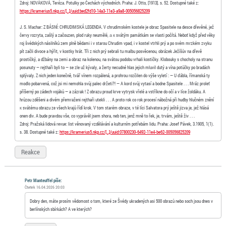
Zdroj: NOVÁKOVÁ, Teréza. Potulky po Čechách východních. Praha: J. Otto, [1913]. s. 52. Dostupné také z:
https://kramerius5.nkp.cz/[…]/uuid:bed2fd10-14a3-11e3-a9a8-005056825209
J. S. Machar: Z BÁSNÍ: CHRUDIMSKÁ LEGENDA. V chrudimském kostele je obraz Spasitele na desce dřevěné, jež
červy rozryta, zašlý a začouzen, plod ruky neumělé, а к svátým památkám se vlasti počítá. Neboť když před věky
roj švédských násilníků zem plně bědami i v starou Chrudim vpad, i v kostel vtrhli prý a po svém mrzkém zvyku
pít začli divoce a hýřit, v kostky hrát. Tři z nich prý sebrali tu malbu posvěcenou, obrázek Ježíšův na dřevě
prostičký, a džbány na zemi a obraz na kolenou, na svátou podobu vrhali kostičky. Klobouky s chocholy na stranu
posunuty — rejthaři byli to — se zle už kývaly, a žerty necudné hlas jejich mluvil dutý a vína potůčky po bradách
splývaly. Z nich jeden konečně, tvář vínem rozpálená, a prohrou rozčilen do výše vyletí : — U ďábla, římanská ty
modlo pobarvená, což jsi mi nemohla svůj palec držeti?! — A kord svůj vytasí a bodne Spasitele . . . Mráz proleť
příšerný po zádech vojáků — a zázrak ! Z obrazu proud krve vytrysk vřelé a vstříkne do očí a v líce žoldáku. A
hrůzou zděšeni a divém přemraženi rejthaři utekli . . . A proto rok co rok procesí nábožná při hudby hlučném znění
к svátému obrazu ze všech krajů řídí krok. V tom starém obraze, v té líci Salvatora prý ještě jizva je, jež hlásá
onen div. A bude pravdou vše, co vyprávěl jsem shora, neb ten, jenž mně to řek, je, trvám, ještě živ . . .
Zdroj: Pražská lidová revue: list věnovaný vzdělávání a kulturním potřebám lidu. Praha: Josef Pávek, 3.1905, 1(1).
s. 38. Dostupné také z:
https://kramerius5.nkp.cz/[…]/uuid:07800230-6492-11e4-be62-005056825209
Reakce
Petr Manteuffel píše:
Čtvrtek 16.04.2026 20:03
Dobry den, máte prosím vědomost o tom, které ze Švédy ukradených asi 500 obrazů nebo soch jsou dnes v
berlínských sbírkách? A ve kterých?