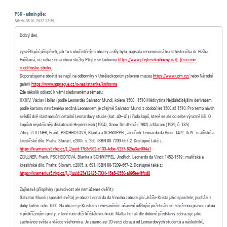
PSK - admin píše:
Středa 05.01.2022 12:39
Dobrý den,
vysvětlující příspěvek, jak to s ukořistěnými obrazy a díly bylo, napsala renomovaná kunsthistorička dr. Eliška
Fučíková, viz odkaz do archivu služby Ptejte se knihovny
https://www.ptejteseknihovny.cz/[…]/zcizene-
rudolfinske-sbirky.
Doporučujeme obrátit se např. na odborníky v Uměleckoprůmyslovém muzeu
https://www.upm.cz/
nebo Národní
galerii
https://www.ngprague.cz/o-nas/stranka/knihovna
Zde několik odkazů k vámi sledovanému tématu:
XXXIV. Václav Hollar (podle Leonarda) Salvator Mundi, kolem 1500—1510 Mědirytina Nejdůležitějším derivátem
podle kartonu navrženého možná Leonardem je zřejmě Salvator Mundi z období let 1500 až 1510. Pro tento návrh
svědčí dvě vlastnoruční detailní Leonardovy studie (kat. 40—41) i řada kopií, které se ale od sebe výrazně liší. O
kopiích nejobšírněji diskutovali Heydenreich (1964), Snow Smithová (1982) a Marani (1989, č. 13A).
Zdroj: ZÖLLNER, Frank, PSCHEIDTOVÁ, Blanka a SCHWIPPEL, Jindřich. Leonardo da Vinci: 1452-1519 : malířské a
kreslířské dílo. Praha: Slovart, c2005. s. 250. ISBN 80-7209-667-2. Dostupné také z:
https://kramerius5.nkp.cz/[…]/uuid:17b8c962-c133-4dbe-9257-82ba3ac004a1
ZÖLLNER, Frank, PSCHEIDTOVÁ, Blanka a SCHWIPPEL, Jindřich. Leonardo da Vinci: 1452-1519 : malířské a
kreslířské dílo. Praha: Slovart, c2005. s. 691. ISBN 80-7209-667-2. Dostupné také z:
https://kramerius5.nkp.cz/[…]/uuid:25e12425-7034-45a5-8550-a895ee4ffcd8
Zajímavé příspěvky (pravdivost ale nemůžeme ověřit):
Salvator Mundi (spasitel světa) je obraz Leonarda da Vinciho zobrazující Ježíše Krista jako spasitele, pochází z
doby kolem roku 1500. Na obraze je Kristus v renesančním ošacení udělující požehnání se zdviženou pravou rukou
s překříženými prsty, v levé ruce drží křišťálovou kouli. Malba ho tak dle dobové představy zobrazuje jako
zachránce světa a vládce všehomíra. Je známo asi 20 verzí obrazu od Leonardových studentů a následníků,