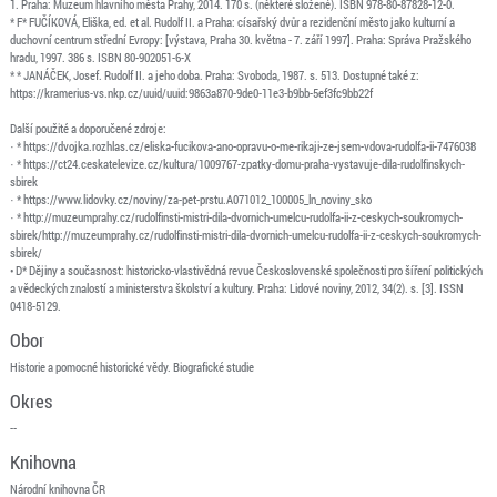
1. Praha: Muzeum hlavního města Prahy, 2014. 170 s. (některé složené). ISBN 978-80-87828-12-0.
* F* FUČÍKOVÁ, Eliška, ed. et al. Rudolf II. a Praha: císařský dvůr a rezidenční město jako kulturní a
duchovní centrum střední Evropy: [výstava, Praha 30. května - 7. září 1997]. Praha: Správa Pražského
hradu, 1997. 386 s. ISBN 80-902051-6-X
* * JANÁČEK, Josef. Rudolf II. a jeho doba. Praha: Svoboda, 1987. s. 513. Dostupné také z:
https://kramerius-vs.nkp.cz/uuid/uuid:9863a870-9de0-11e3-b9bb-5ef3fc9bb22f
Další použité a doporučené zdroje:
· * https://dvojka.rozhlas.cz/eliska-fucikova-ano-opravu-o-me-rikaji-ze-jsem-vdova-rudolfa-ii-7476038
· * https://ct24.ceskatelevize.cz/kultura/1009767-zpatky-domu-praha-vystavuje-dila-rudolfinskych-
sbirek
· * https://www.lidovky.cz/noviny/za-pet-prstu.A071012_100005_ln_noviny_sko
· * http://muzeumprahy.cz/rudolfinsti-mistri-dila-dvornich-umelcu-rudolfa-ii-z-ceskych-soukromych-
sbirek/http://muzeumprahy.cz/rudolfinsti-mistri-dila-dvornich-umelcu-rudolfa-ii-z-ceskych-soukromych-
sbirek/
• D* Dějiny a současnost: historicko-vlastivědná revue Československé společnosti pro šíření politických
a vědeckých znalostí a ministerstva školství a kultury. Praha: Lidové noviny, 2012, 34(2). s. [3]. ISSN
0418-5129.
Obor
Historie a pomocné historické vědy. Biografické studie
Okres
--
Knihovna
Národní knihovna ČR