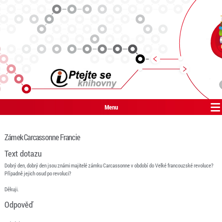
Menu
Zámek Carcassonne Francie
Text dotazu
Dobrý den, dobrý den jsou známi majitelé zámku Carcassonne v období do Velké francouzské revoluce?
Případně jejich osud po revoluci?
Děkuji.
Odpověď