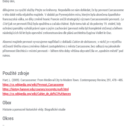
Dobrý den,
děkujeme za využití služby Ptejte se knihovny. Nepodařilo se nám dohledat, že by pevnost Carcassonne
v této době měla nějakého majitele. V období po Pyrenejském míru, kterým byla ukončena španělsko-
francouzská válka, se díky změně hranic Francie snížil strategický význam Carcassonnské pevnosti.
La
Cité
(jak se pevnosti říká) byla opuštěna a začala chátrat. Bylo tomu tak až do poloviny 19. století, kdy
ochránci památky vyhráli právní spor o jejím zachování (pevnost měla být kompletně stržena) a během
následujících 50 let bylo opevnění zrekonstruováno dle plánů architekta Eugèna Viollet-le-Duc.
Absenci majitele pevnost vyvozujeme například i z dokladů
Cahier de doléances
, v nichž je v rejstříku
stížností třetího stavu zmíněno i lidové zastupitelstvo z města Carcassone, bez odkazů na jakoukoliv
přítomnost šlechticů v místní pevnosti – během této doby většina obyvatel žila ve „spodním městě“ pod
ruinou.
Použité zdroje
Hart, L. (2009). Carcassonne: From Medieval City to Modern Town. Contemporary Review, 291, 478–485.
https://cs.wikipedia.org/wiki/Pevnost_Carcassonne
https://history.hanover.edu/courses/excerpts/eurfr.html
https://cs.wikipedia.org/wiki/Cahier_de_dol%C3%A9ances
Obor
Historie a pomocné historické vědy. Biografické studie
Okres
--