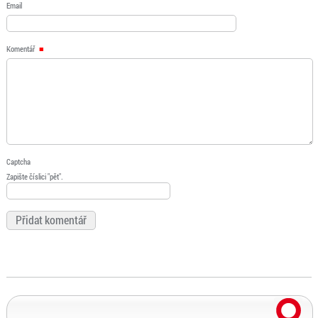
Email
Komentář
Captcha
Zapište číslici "pět".