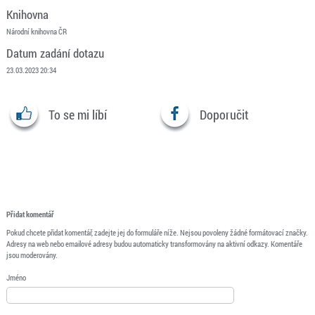
Knihovna
Národní knihovna ČR
Datum zadání dotazu
23.03.2023 20:34
To se mi líbí
Doporučit
Přidat komentář
Pokud chcete přidat komentář, zadejte jej do formuláře níže. Nejsou povoleny žádné formátovací značky.
Adresy na web nebo emailové adresy budou automaticky transformovány na aktivní odkazy. Komentáře
jsou moderovány.
Jméno