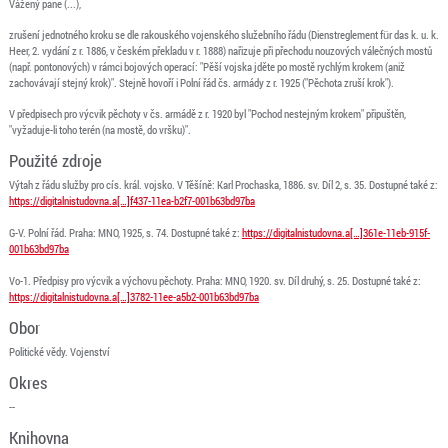
Vážený pane (...),
zrušení jednotného kroku se dle rakouského vojenského služebního řádu (Dienstreglement für das k. u. k.
Heer, 2. vydání z r. 1886, v českém překladu v r. 1888) nařizuje při přechodu nouzových válečných mostů
(např. pontonových) v rámci bojových operací: "Pěší vojska jděte po mostě rychlým krokem (aniž
zachovávají stejný krok)". Stejně hovoří i Polní řád čs. armády z r. 1925 ("Pěchota zruší krok").
V předpisech pro výcvik pěchoty v čs. armádě z r. 1920 byl "Pochod nestejným krokem" připuštěn,
"vyžaduje-li toho terén (na mostě, do vršku)".
Použité zdroje
Výtah z řádu služby pro cís. král. vojsko. V Těšíně: Karl Prochaska, 1886. sv. Díl 2, s. 35. Dostupné také z:
https://digitalnistudovna.a[…]f437-11ea-b2f7-001b63bd97ba
G-V. Polní řád. Praha: MNO, 1925, s. 74. Dostupné také z:
https://digitalnistudovna.a[…]361e-11eb-915f-
001b63bd97ba
Vo-1. Předpisy pro výcvik a výchovu pěchoty. Praha: MNO, 1920. sv. Díl druhý, s. 25. Dostupné také z:
https://digitalnistudovna.a[…]3782-11ee-a5b2-001b63bd97ba
Obor
Politické vědy. Vojenství
Okres
--
Knihovna