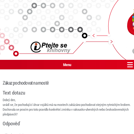
Menu
Zákaz pochodovat na mostě
Text dotazu
Dobrý den,
uvádí se, že pochodující útvar vojáků má na mostech zakázáno pochodovat stejným rytmickým krokem.
Dochovala se prosím pro toto pravidlo konkrétní zmínka v rakousko-uherských nebo československých
předpisech?
Odpověď