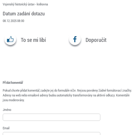
Vojenský historický ústav - knihovna
Datum zadání dotazu
08.12.2025 08:00
To se mi líbí
Doporučit
Přidat komentář
Pokud chcete přidat komentář, zadejte jej do formuláře níže. Nejsou povoleny žádné formátovací značky.
Adresy na web nebo emailové adresy budou automaticky transformovány na aktivní odkazy. Komentáře
jsou moderovány.
Jméno
Email