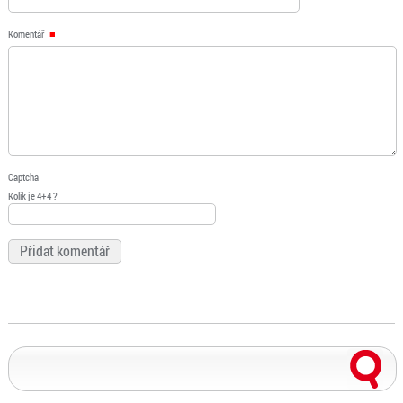
Komentář
Captcha
Kolik je 4+4 ?