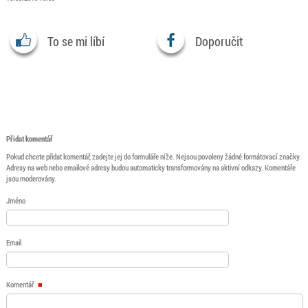
To se mi líbí
Doporučit
Přidat komentář
Pokud chcete přidat komentář, zadejte jej do formuláře níže. Nejsou povoleny žádné formátovací značky.
Adresy na web nebo emailové adresy budou automaticky transformovány na aktivní odkazy. Komentáře
jsou moderovány.
Jméno
Email
Komentář