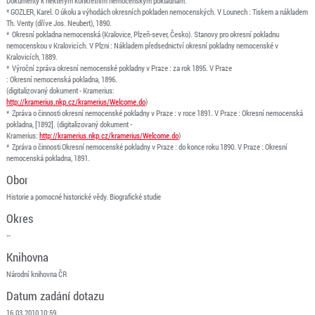
Dokumenty k některým konkrétním nemocenským pokladnám:
* GOZLER, Karel. O úkolu a výhodách okresních pokladen nemocenských. V Lounech : Tiskem a nákladem
Th. Venty (dříve Jos. Neubert), 1890.
* Okresní pokladna nemocenská (Kralovice, Plzeň-sever, Česko). Stanovy pro okresní pokladnu
nemocenskou v Kralovicích. V Plzni : Nákladem předsednictví okresní pokladny nemocenské v
Kralovicích, 1889.
* Výroční zpráva okresní nemocenské pokladny v Praze : za rok 1895. V Praze
: Okresní nemocenská pokladna, 1896.
(digitalizovaný dokument - Kramerius:
http://kramerius.nkp.cz/kramerius/Welcome.do
)
* Zpráva o činnosti okresní nemocenské pokladny v Praze : v roce 1891. V Praze : Okresní nemocenská
pokladna, [1892]. (digitalizovaný dokument -
Kramerius:
http://kramerius.nkp.cz/kramerius/Welcome.do
)
* Zpráva o činnosti Okresní nemocenské pokladny v Praze : do konce roku 1890. V Praze : Okresní
nemocenská pokladna, 1891.
Obor
Historie a pomocné historické vědy. Biografické studie
Okres
--
Knihovna
Národní knihovna ČR
Datum zadání dotazu
16.03.2010 10:59