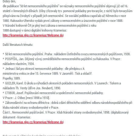
Dobrý den,
dle publikace "50 let nemocenského pojištění" se náznaky nemocenského pojištění objevují již od 16.
století v řemeslných dílnách. Dílny zřizovaly tzv. pomocné pokladny pro tovaryše, z nichž bylo tovaryšům
přispíváno na živobytí v případě jich onemocnění. Se sociální politikou započalo až Německu v roce
1880. Rakousko-Uhersko vydalo první zákony o nemocenském a úrazovém pojištění v roce 1888.
V Národní knihovně ČR je plný text zákona o nemocenském pojištění z roku
1888 dostupný v rámci digitální knihovny Kramerius:
http://kramerius.nkp.cz/kramerius/Welcome.do
)
Další literatura k tématu:
* 50 let nemocenského pojištění. Praha : nákladem Ústředního svazu nemocenských pojišťoven, 1938.
* POSPÍŠIL, Jan. Dějinný vývoj zemědělského nemocenského pojištění za Rakouska. V Praze :
nákladem vlastním, 1934.
* Jednací řád pro okresní nemocenské pokladny : dle předpisu c.k.
ministerstva vnitra ze dne 15. července 1889. V Jaroměři : Tisk a sklad F.
Popelky, 1889.
* GOZLER, Karel. O úkolu a výhodách okresních pokladen nemocenských. V Lounech : Tiskem a
nákladem Th. Venty (dříve Jos. Neubert), 1890.
* CTIBOR, Josef. Pojištování nemocenské a společenství nemocenské pokladny.
V Praze : J. Ctibor, [mezi 1898 a 1910].
* Zákonodárství na ochranu dělnictva : dobrá zdání dělnického oddělení odboru národohospodářského při
klubu národní strany svobodomyslné v Praze.
Část I., Nemocenské pojišťování. V Praze : Klub Národní strany svobodomyslné, 1898. (digitalizovaný
dokument - Kramerius:
http://kramerius.nkp.cz/kramerius/Welcome.do
)