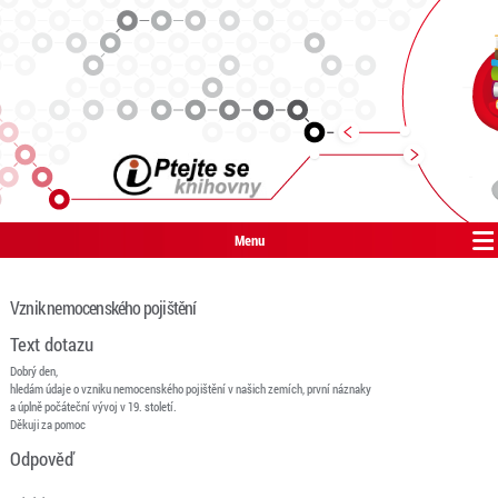
Menu
Vznik nemocenského pojištění
Text dotazu
Dobrý den,
hledám údaje o vzniku nemocenského pojištění v našich zemích, první náznaky
a úplně počáteční vývoj v 19. století.
Děkuji za pomoc
Odpověď