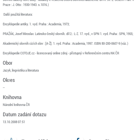
Praze : J. Otto : 1930-1943. s.1016.)
Další použitá literatura:
Encyklopedie antiky. 1. vyd. Praha : Academia, 1973;
PRAŽÁK, Josef Miroslav. Latinsko-český slovník. díl 2.: L-Z. 17. vyd., v SPN 1. vyd. Praha : SPN, 1955;
Akademický slovník cizích slov : [A-Ž]. 1. vyd. Praha : Academia, 1997. ISBN 80-200-0607-9 (váz.)
Encyklopedie COTOJE.cz - licencovaný online zdroj - přístupný v Referenčním centru NK ČR
Obor
Jazyk, lingvistika a literatura
Okres
--
Knihovna
Národní knihovna ČR
Datum zadání dotazu
13.10.2008 07:51