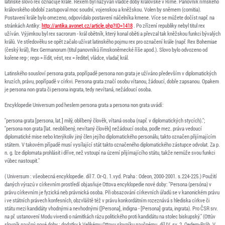
latinské slovo rex označuje krále. Rexem byl nazýván vládce doby královské v Římě. Panovník římského
královského období zastupoval moc soudní, vojenskou a kněžskou. Volen by sněmem (comitia).
Postavení krále bylo omezeno, odpovídalo postavení náčelníka kmene. Více se můžete dočíst např. na
stránkách Antiky:
http://antika.avonet.cz/article.php?ID=1418
. Po zřízení republiky nebyl titul rex
užíván. Výjimkou byl rex sacrorum - král obětník, který konal oběti a převzal tak kněžskou funkci bývalých
králů. Ve středověku se opět začalo užívat latinského pojmu rex pro označení krále (např. Rex Bohemiae
(český král), Rex Germanorum (titul panovníků římskoněmecké říše apod.). Slovo bylo odvozeno od
kořene reg-; rego = řídit, vést, rex = ředitel, vládce, vladař, král.
Latinského sousloví persona grata, popřípadě persona non grata je užíváno především v diplomatických
kruzích, právu, popřípadě v církvi. Persona grata značí osobu vítanou, žádoucí, dobře zapsanou. Opakem
je persona non grata či persona ingrata, tedy nevítaná, nežádoucí osoba.
Encyklopedie Universum pod heslem persona grata a persona non grata uvádí:
"persona grata [persona, lat.] milý, oblíbený člověk, vítaná osoba (např. v diplomatických stycích).";
"persona non grata [lat. neoblíbený, nevítaný člověk] nežádoucí osoba, podle mez. práva vedoucí
diplomatické mise nebo kterýkoliv jiný člen jejího diplomatického personálu, takto označen přijímajícím
státem. V takovém případě musí vysílající stát takto označeného diplomatického zástupce odvolat. Za p.
n. g. lze diplomata prohlásit i dříve, než vstoupí na území přijímajícího státu, takže nemůže svou funkci
vůbec nastoupit."
( Universum : všeobecná encyklopedie. díl 7. Or-Q. 1.vyd. Praha : Odeon, 2000-2001. s.224-225.) Použití
daných výrazů v církevním prostředí objasňuje Ottova encyklopedie nové doby: "Persona (persóna) v
právu církevním je fyzická neb právnická osoba. Při obsazování církevních úřadů se v kanonickém právu
i ve státních právech konfesních, obzvláště též v právu konkordátním rozeznává s hlediska církve či
státu mezi kandidáty vhodnými a nevhodnými ([Persona], indigna - [Persona] grata, ingrata). Pro ČSR srv.
na př. ustanovení Modu vivendi o námitkách rázu politického proti kandidátu na stolec biskupský." (Ottův
slovník naučný nové doby : dodatky k Velikému Ottovu slovníku naučnému. díl IV. sv. 2. Oedem-Práh. V