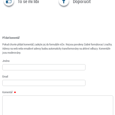
To se mi líbí
Doporučit
Přidat komentář
Pokud chcete přidat komentář, zadejte jej do formuláře níže. Nejsou povoleny žádné formátovací značky.
Adresy na web nebo emailové adresy budou automaticky transformovány na aktivní odkazy. Komentáře
jsou moderovány.
Jméno
Email
Komentář