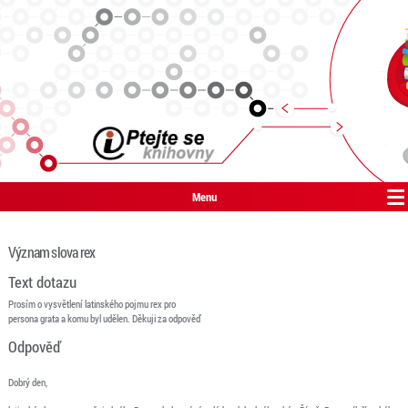
Menu
Význam slova rex
Text dotazu
Prosím o vysvětlení latinského pojmu rex pro
persona grata a komu byl udělen. Děkuji za odpověď
Odpověď
Dobrý den,