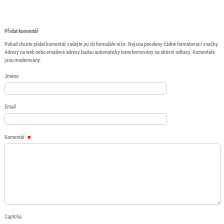
Přidat komentář
Pokud chcete přidat komentář, zadejte jej do formuláře níže. Nejsou povoleny žádné formátovací značky.
Adresy na web nebo emailové adresy budou automaticky transformovány na aktivní odkazy. Komentáře
jsou moderovány.
Jméno
Email
Komentář
Captcha