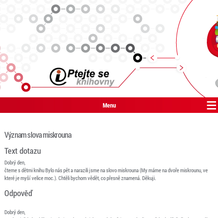
Menu
Význam slova miskrouna
Text dotazu
Dobrý den,
čteme s dětmi knihu Bylo nás pět a narazili jsme na slovo miskrouna (My máme na dvoře miskrounu, ve
které je myší velice moc.). Chtěli bychom vědět, co přesně znamená. Děkuji.
Odpověď
Dobrý den,