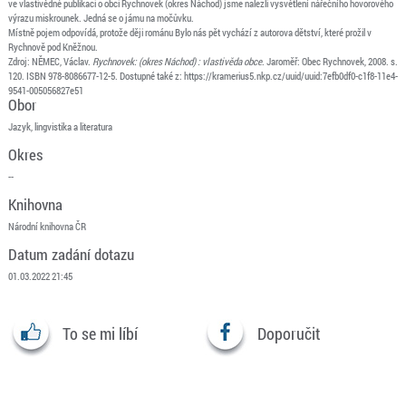
ve vlastivědné publikaci o obci Rychnovek (okres Náchod) jsme nalezli vysvětlení nářečního hovorového
výrazu miskrounek. Jedná se o jámu na močůvku.
Místně pojem odpovídá, protože ději románu Bylo nás pět vychází z autorova dětství, které prožil v
Rychnově pod Kněžnou.
Zdroj: NĚMEC, Václav.
Rychnovek: (okres Náchod) : vlastivěda obce
. Jaroměř: Obec Rychnovek, 2008. s.
120. ISBN 978-8086677-12-5. Dostupné také z: https://kramerius5.nkp.cz/uuid/uuid:7efb0df0-c1f8-11e4-
9541-005056827e51
Obor
Jazyk, lingvistika a literatura
Okres
--
Knihovna
Národní knihovna ČR
Datum zadání dotazu
01.03.2022 21:45
To se mi líbí
Doporučit