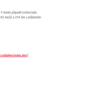
í. V tomto případě ovšem bylo
 242 mužů a 234 žen s příjmením
cz/oddeleni/index.php?