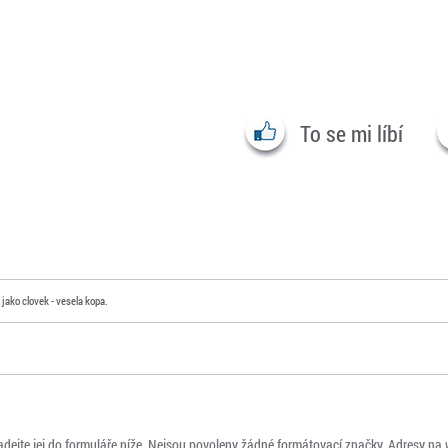
To se mi líbí
jako clovek - vesela kopa.
adejte jej do formuláře níže. Nejsou povoleny žádné formátovací značky. Adresy na