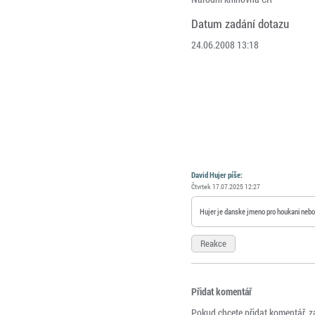
Datum zadání dotazu
24.06.2008 13:18
David Hujer píše:
Čtvrtek 17.07.2025 12:27
Hujer je danske jmeno pro houkani nebo 
Reakce
Přidat komentář
Pokud chcete přidat komentář, z