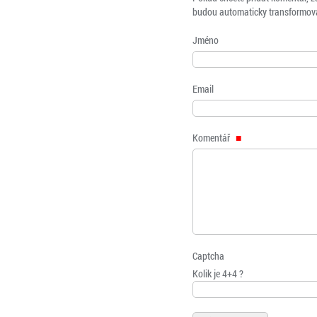
budou automaticky transformová
Jméno
Email
Komentář
Captcha
Kolik je 4+4 ?