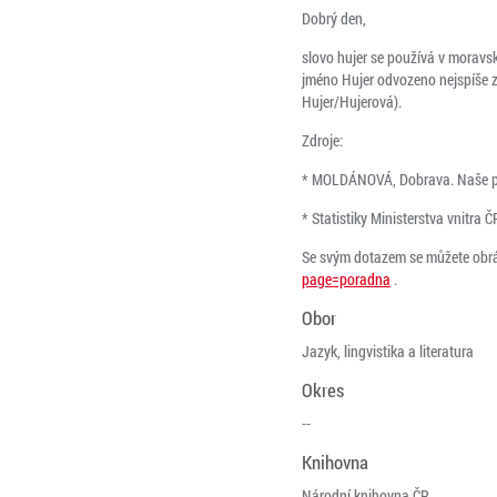
Dobrý den,
slovo hujer se používá v moravsk
jméno Hujer odvozeno nejspíše z
Hujer/Hujerová).
Zdroje:
* MOLDÁNOVÁ, Dobrava. Naše příj
* Statistiky Ministerstva vnitra Č
Se svým dotazem se můžete obrá
page=poradna
.
Obor
Jazyk, lingvistika a literatura
Okres
--
Knihovna
Národní knihovna ČR