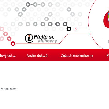
Nový dotaz
Archiv dotazů
Zúčastněné knihovny
P
významu slova