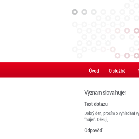
Úvod
O službě
Význam slova hujer
Text dotazu
Dobrý den, prosím o vyhledání 
"hujer". Děkuji,
Odpověď