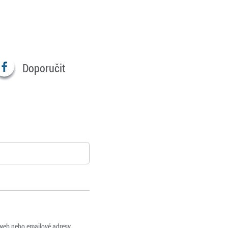
Doporučit
 web nebo emailové adresy