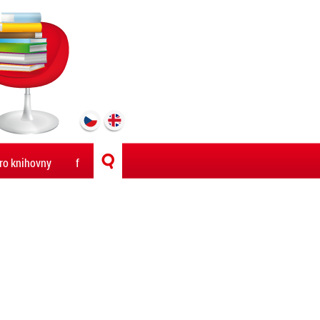
ro knihovny
f