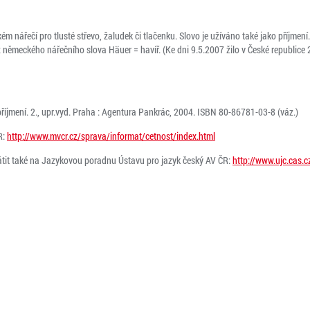
ém nářečí pro tlusté střevo, žaludek či tlačenku. Slovo je užíváno také jako příjmen
 německého nářečního slova Häuer = havíř. (Ke dni 9.5.2007 žilo v České republice
mení. 2., upr.vyd. Praha : Agentura Pankrác, 2004. ISBN 80-86781-03-8 (váz.)
R:
http://www.mvcr.cz/sprava/informat/cetnost/index.html
tit také na Jazykovou poradnu Ústavu pro jazyk český AV ČR:
http://www.ujc.cas.