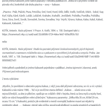
původ jména Kalousek jsme nalezli popsaný v několika publikacích. Jedná se o příjmení vzniklé od
původu věci, konkrétně zde druhu ptactva – sovy – kalouse.
„Ptactvo : Pták, Ptáček, Ptura, Petvička; Orel, Vorel, Horel, Orlík, Odlík, Vorlík, Vorlíček, Orlich;. Sokol; Sup;
Kryf; Káňa, Káně, Káník; Luňák, Luňáček; Krahulec, Krahulík; Jestřábek; Poštolka, Postůlka, Poštůlka;
Sova, Sůva, Sovič, Sovák, Sovoušek, Sovina, Sovadina; Vejr. Vejrík, Výrava; Kalous, Kalus, Kaluš, Kalouš,
Kalousek, Kaloušek…“
KOTÍK, Antonín.
Naše příjmení
. V Praze: A. Kotík, 1894. s. 158. Dostupné také z:
https://kramerius5.nkp.cz/uuid/uuid:32cb8586-5724-4dea-9eb7-659a3f03c1b3
nebo
KOTÍK, Antonín.
Naše příjmení: Studie ku poznání příjmení československých, jejich hojnosti,
rozmanitosti a namnoze zvláštního rázu a s pokusem o vysvětlení jich původu a smyslu
. Praha: Jan
Kotík, 1897. s. 158. Dostupné také z: https://kramerius5.nkp.cz/uuid/uuid:53a20440-fddf-11e6-8830-
005056827e51
Velmi pěkně a podrobně je jméno Kalousek pojednáno v publikaci
Jména tajemství zbavená, aneb,
Příjmení pod mikroskopem.
Z textu vybíráme:
„Myslím, že povědomí o obecném pojmu kalous, z nějž jsou obě příjmení odvozena, se víc a víc vytrácí.
Kalousků u nás máme 1980, .. Tož si je osvěžme starou definicí: „Kalous ... ušatá sova u nás
nejrozšířenější, za dne je přikrčen; spolčuje se zvláště v létě v hejnka, která za šera myši a rejsky honí,
takže se stává hospodářům velmi užitečným.“ Kalousovy parametry: „Délka těla 35 cm, křídel 29 cm,
ocasu 15 cm.“ U kalousků, protože jde evidentně o menší exemplář, budeme muset asi nějaké ty
centimetry ubrat. ….. Kalouse, stejně jako sýčka, považovali předkové za posla smutných a tragických