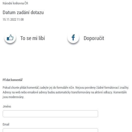
Národní knihovna ČR
Datum zadání dotazu
15.11.2022 11:08
To se mi líbí
Doporučit
Přidat komentář
Pokud chcete přidat komentář, zadejte jej do formuláře níže. Nejsou povoleny žádné formátovací značky.
Adresy na web nebo emailové adresy budou automaticky transformovány na aktivní odkazy. Komentáře
jsou moderovány.
Jméno
Email