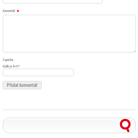
Komentář
Captcha
Kolik je 4+4 ?