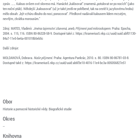
zpráv. …… Kalous ovšem své sloveso má. Hanácké „kalósovat“ znamená „potulovat se po nocích“ (jako
ten noční pták). Někdejší „kalousovat“ (už je také jestli ne pohřbené, tak na cestě k jazykovému hrobu)
mělo obsah: „být vzhůru dlouho do noci, ponocovat“. Předkové nadávali kalousem lidem mrzutým,
nevrlým, zkrátka morousům.“
Zdroj: MATES, Vladimír.
Jména tajemství zbavená, aneb, Příjmení pod mikroskopem
. Praha: Epocha,
2004. s. 115, 116. ISBN 80-86328-58-9. Dostupné také z: https://kramerius5.nkp.cz/uuid/uuid:abf01130-
84a7-11e5-be6a-001018b5eb5c
Další zdroje:
MOLDANOVÁ, Dobrava.
Naše příjmení
. Praha: Agentura Pankrác, 2010. s. 80. ISBN 80-86781-03-8.
Dostupné také z: https://kramerius5.nkp.cz/uuid/uuid:ab6f3e10-4016-11e4-bc3a-005056827e51
Obor
Historie a pomocné historické vědy. Biografické studie
Okres
--
Knihovna