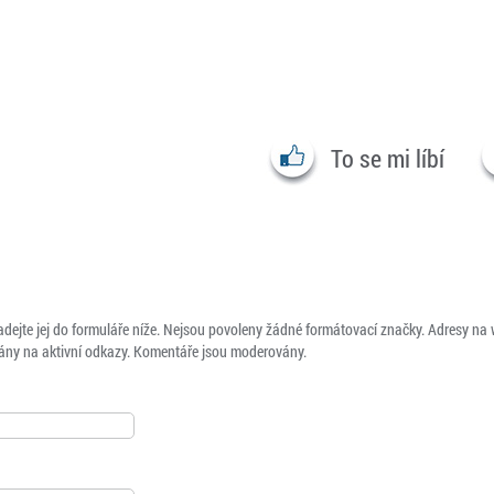
To se mi líbí
adejte jej do formuláře níže. Nejsou povoleny žádné formátovací značky. Adresy na
ny na aktivní odkazy. Komentáře jsou moderovány.