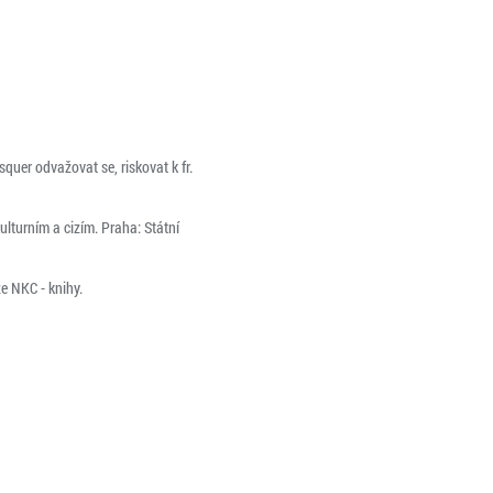
quer odvažovat se, riskovat k fr.
ulturním a cizím. Praha: Státní
e NKC - knihy.