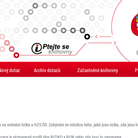
Nový dotaz
Archiv dotazů
Zúčastněné knihovny
P
na vnímání rizika u HZS ČR. Zabývám se otázkou toho, jaká jsou rizika, zda jsou ha
azyce je významový rozdíl slov RIZIKO x RISK nebo zda jsou to synonyma.