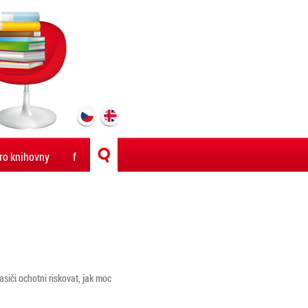
ro knihovny
f
siči ochotni riskovat, jak moc