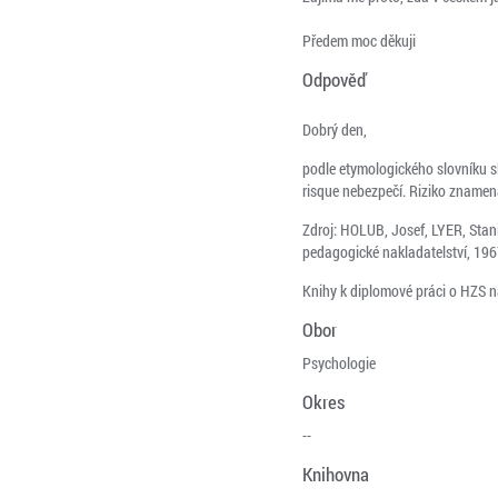
Předem moc děkuji
Odpověď
Dobrý den,
podle etymologického slovníku sl
risque nebezpečí. Riziko znamená
Zdroj: HOLUB, Josef, LYER, Stani
pedagogické nakladatelství, 196
Knihy k diplomové práci o HZS n
Obor
Psychologie
Okres
--
Knihovna