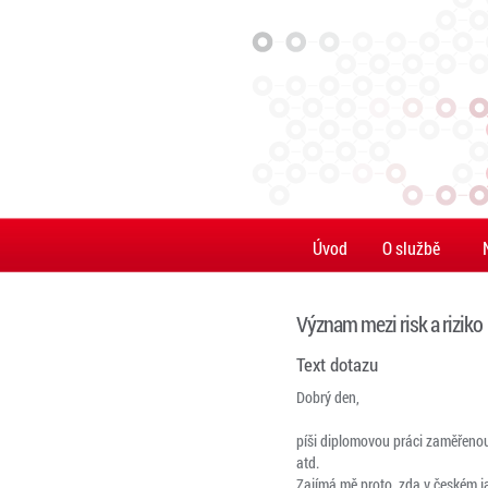
Úvod
O službě
Význam mezi risk a riziko
Text dotazu
Dobrý den,
píši diplomovou práci zaměřenou 
atd.
Zajímá mě proto, zda v českém j