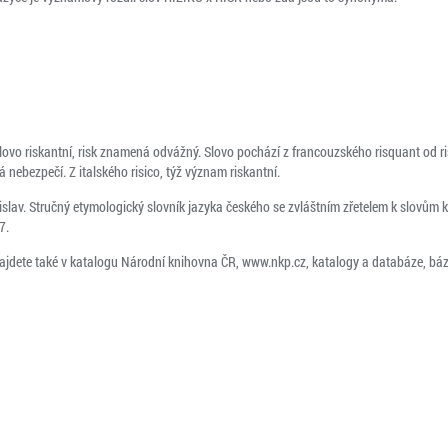
ovo riskantní, risk znamená odvážný. Slovo pochází z francouzského risquant od ris
 nebezpečí. Z italského risico, týž význam riskantní.
slav. Stručný etymologický slovník jazyka českého se zvláštním zřetelem k slovům k
7.
ajdete také v katalogu Národní knihovna ČR, www.nkp.cz, katalogy a databáze, báz