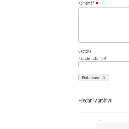
Komentář
Captcha
Zapište číslici "pět".
Hledání v archivu