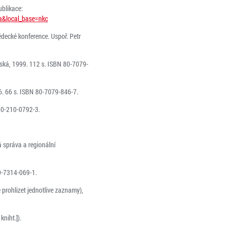
ublikace:
-a&local_base=nkc
ědecké konference. Uspoř. Petr
řská, 1999. 112 s. ISBN 80-7079-
96. 66 s. ISBN 80-7079-846-7.
 80-210-0792-3.
á správa a regionální
80-7314-069-1.
prohlizet jednotlive zaznamy),
niht.]).