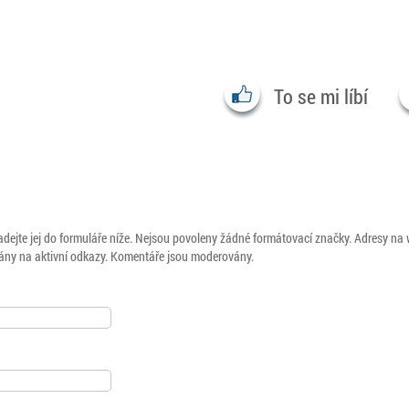
To se mi líbí
adejte jej do formuláře níže. Nejsou povoleny žádné formátovací značky. Adresy na
ny na aktivní odkazy. Komentáře jsou moderovány.