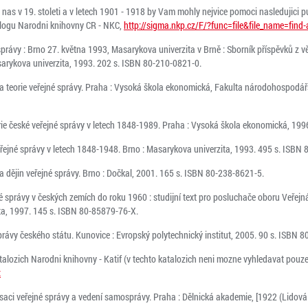
 nas v 19. stoleti a v letech 1901 - 1918 by Vam mohly nejvice pomoci nasledujici p
alogu Narodni knihovny CR - NKC,
http://sigma.nkp.cz/F/?func=file&file_name=find
správy : Brno 27. května 1993, Masarykova univerzita v Brně : Sborník příspěvků z v
asarykova univerzita, 1993. 202 s. ISBN 80-210-0821-0.
n a teorie veřejné správy. Praha : Vysoká škola ekonomická, Fakulta národohospodá
orie české veřejné správy v letech 1848-1989. Praha : Vysoká škola ekonomická, 19
řejné správy v letech 1848-1948. Brno : Masarykova univerzita, 1993. 495 s. ISBN
 dějin veřejné správy. Brno : Dočkal, 2001. 165 s. ISBN 80-238-8621-5.
é správy v českých zemích do roku 1960 : studijní text pro posluchače oboru Veřejn
ita, 1997. 145 s. ISBN 80-85879-76-X.
právy českého státu. Kunovice : Evropský polytechnický institut, 2005. 90 s. ISBN 
alozich Narodni knihovny - Katif (v techto katalozich neni mozne vyhledavat pouze 
x
aci veřejné správy a vedení samosprávy. Praha : Dělnická akademie, [1922 (Lidová k