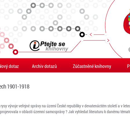
Nový dotaz
Archiv dotazů
Zúčastněné knihovny
P
etech 1901-1918
é rysy vývoje veřejné správy na území České republiky v devatenáctém století a v le
projevovala v oblasti územní samosprávy ? Jak vyhledat literaturu k danému témat