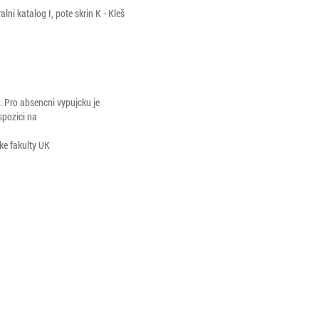
ni katalog I, pote skrin K - Kleš
. Pro absencni vypujcku je
spozici na
ke fakulty UK