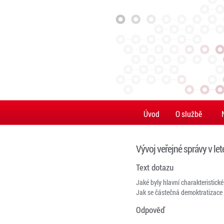
Úvod
O službě
Vývoj veřejné správy v l
Text dotazu
Jaké byly hlavní charakteristick
Jak se částečná demoktratizace 
Odpověď