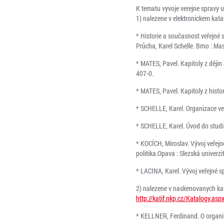
K tematu vyvoje verejne spravy u
1) nalezene v elektronickem kat
* Historie a současnost veřejné 
Průcha, Karel Schelle. Brno : M
* MATES, Pavel. Kapitoly z ději
407-0.
* MATES, Pavel. Kapitoly z hist
* SCHELLE, Karel. Organizace ve
* SCHELLE, Karel. Úvod do studia
* KOCÍCH, Miroslav. Vývoj veřejn
politika.Opava : Slezská univerz
* LACINA, Karel. Vývoj veřejné s
2) nalezene v naskenovanych kat
http://katif.nkp.cz/Katalogy.asp
* KELLNER, Ferdinand. O organis