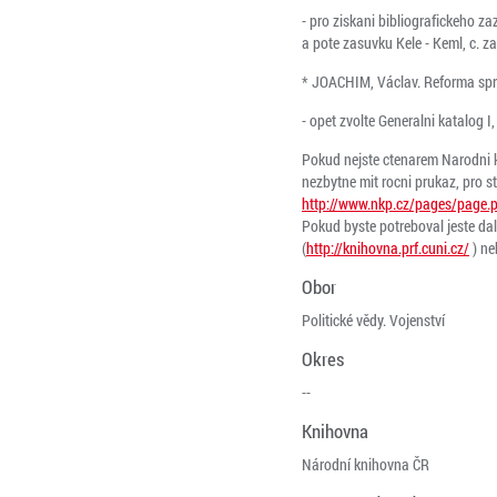
- pro ziskani bibliografickeho z
a pote zasuvku Kele - Keml, c. 
* JOACHIM, Václav. Reforma spr
- opet zvolte Generalni katalog I
Pokud nejste ctenarem Narodni kn
nezbytne mit rocni prukaz, pro s
http://www.nkp.cz/pages/page.
Pokud byste potreboval jeste da
(
http://knihovna.prf.cuni.cz/
) ne
Obor
Politické vědy. Vojenství
Okres
--
Knihovna
Národní knihovna ČR