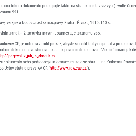
aznamu tohoto dokumentu postupujte takto: na strance (odkaz viz vyse) zvolte General
zaznamu 991.
ávy veřejné a budoucnost samosprávy. Praha : Řivnáč, 1916. 110 s.
, skrin Janak - Iž, zasuvku Inastr - Joannes C, c. zaznamu 985.
ihovny CR, je nutne si zaridit prukaz, abyste si mohl knihy objednat a prostudovat
tudium dokumentu ve studovnach staci povoleni do studoven. Vice informaci je k di
php3?page=sluz_jak_to_chodi.htm
.
lsi dokumenty nebo podrobnejsi informace, muzete se obratit i na Knihovnu Pravnic
bo Ustav statu a prava AV CR (
http://www.ilaw.cas.cz/
).