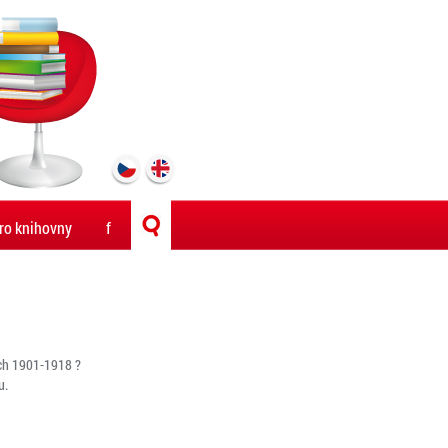
ro knihovny
f
tech 1901-1918 ?
u.