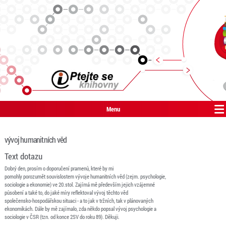
Menu
vývoj humanitních věd
Text dotazu
Dobrý den, prosím o doporučení pramenů, které by mi
pomohly porozumět souvislostem vývoje humanitních věd (zejm. psychologie,
sociologie a ekonomie) ve 20.stol. Zajímá mě především jejich vzájemné
působení a také to, do jaké míry reflektoval vývoj těchto věd
společensko-hospodářskou situaci - a to jak v tržních, tak v plánovaných
ekonomikách. Dále by mě zajímalo, zda někdo popsal vývoj psychologie a
sociologie v ČSR (tzn. od konce 2SV do roku 89). Děkuji.