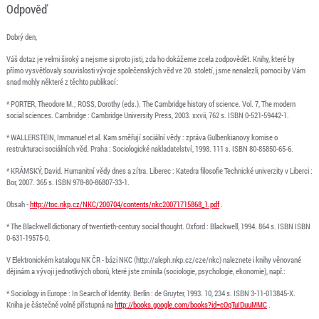
Odpověď
Dobrý den,
Váš dotaz je velmi široký a nejsme si proto jisti, zda ho dokážeme zcela zodpovědět. Knihy, které by
přímo vysvětlovaly souvislosti vývoje společenských věd ve 20. století, jsme nenalezli, pomoci by Vám
snad mohly některé z těchto publikací:
* PORTER, Theodore M.; ROSS, Dorothy (eds.). The Cambridge history of science. Vol. 7, The modern
social sciences. Cambridge : Cambridge University Press, 2003. xxvii, 762 s. ISBN 0-521-59442-1.
* WALLERSTEIN, Immanuel et al. Kam směřují sociální vědy : zpráva Gulbenkianovy komise o
restrukturaci sociálních věd. Praha : Sociologické nakladatelství, 1998. 111 s. ISBN 80-85850-65-6.
* KRÁMSKÝ, David. Humanitní vědy dnes a zítra. Liberec : Katedra filosofie Technické univerzity v Liberci :
Bor, 2007. 365 s. ISBN 978-80-86807-33-1.
Obsah -
http://toc.nkp.cz/NKC/200704/contents/nkc20071715868_1.pdf
.
* The Blackwell dictionary of twentieth-century social thought. Oxford : Blackwell, 1994. 864 s. ISBN ISBN
0-631-19575-0.
V Elektronickém katalogu NK ČR - bázi NKC (http://aleph.nkp.cz/cze/nkc) naleznete i knihy věnované
dějinám a vývoji jednotlivých oborů, které jste zmínila (sociologie, psychologie, ekonomie), např.:
* Sociology in Europe : In Search of Identity. Berlin : de Gruyter, 1993. 10, 234 s. ISBN 3-11-013845-X.
Kniha je částečně volně přístupná na
http://books.google.com/books?id=cOqTuIDuuMMC
.