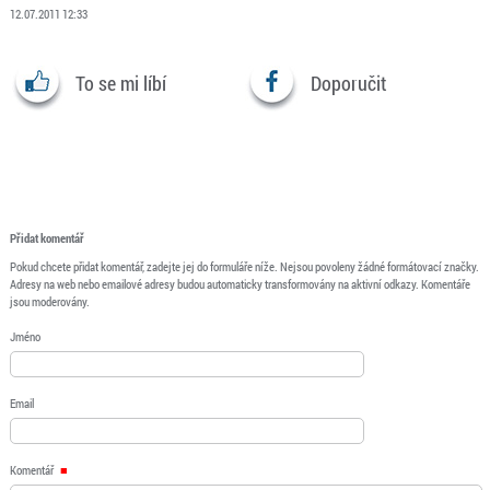
12.07.2011 12:33
To se mi líbí
Doporučit
Přidat komentář
Pokud chcete přidat komentář, zadejte jej do formuláře níže. Nejsou povoleny žádné formátovací značky.
Adresy na web nebo emailové adresy budou automaticky transformovány na aktivní odkazy. Komentáře
jsou moderovány.
Jméno
Email
Komentář