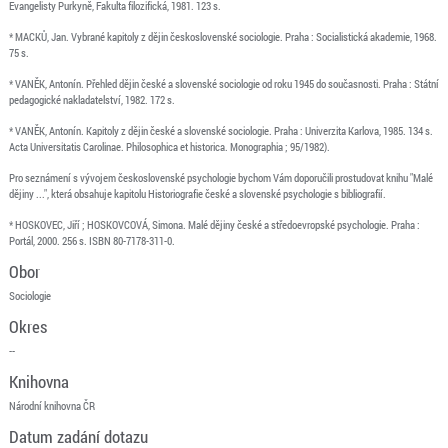
Evangelisty Purkyně, Fakulta filozifická, 1981. 123 s.
* MACKŮ, Jan. Vybrané kapitoly z dějin československé sociologie. Praha : Socialistická akademie, 1968.
75 s.
* VANĚK, Antonín. Přehled dějin české a slovenské sociologie od roku 1945 do současnosti. Praha : Státní
pedagogické nakladatelství, 1982. 172 s.
* VANĚK, Antonín. Kapitoly z dějin české a slovenské sociologie. Praha : Univerzita Karlova, 1985. 134 s.
Acta Universitatis Carolinae. Philosophica et historica. Monographia ; 95/1982).
Pro seznámení s vývojem československé psychologie bychom Vám doporučili prostudovat knihu "Malé
dějiny ...", která obsahuje kapitolu Historiografie české a slovenské psychologie s bibliografií.
* HOSKOVEC, Jiří ; HOSKOVCOVÁ, Simona. Malé dějiny české a středoevropské psychologie. Praha :
Portál, 2000. 256 s. ISBN 80-7178-311-0.
Obor
Sociologie
Okres
--
Knihovna
Národní knihovna ČR
Datum zadání dotazu