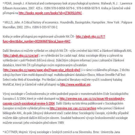
* PEAR, Joseph J. A historical and contemporary look at psychological systems. Mahwah, N.J. : Lawrence
Erlbaum Associates, 2007. 425 s. ISBN 978-0-8058-5079-6 ; 978-0-8058-5078-9. Kniha je částečně volně
přístupná na
http://books.google.com/books?id=yLT3KR5LkPAC
.
* MILLS, John. A Critical history of economics. Houndmills, Basingstoke, Hampshire ; New York : Palgrave
Macmillan, 2002. 239 s. ISBN 0-333-97130-2.
Kniha je online přístupná pro registrované uživatele NK ČR -
http://aleph.nkp.cz/F/?
func=direct&doc_number=002069687&local_base=NKC
.
Další literaturu si můžete vyhledat ve zdrojích NK ČR - výše zmíněné bázi NKC a článkové bibliografii ANL
(
http://aleph.nkp.cz/cze/anl
), ve vyhledávání lze zadat např. dotaz sociologie dějiny a zpřesnit na
vyhledávání v poli Předmět (klíčová slova). Důležitým zdrojem informací jsou i zahraniční článkové
databáze, které NK ČR zpřístupňuje svým registrovaným uživatelům
(
http://www.nkp.cz/pages/page.php3?page=sluz_infozdr.php3
) i v rámci vzdáleného přístupu. Z těchto
zdrojů bychom Vám mohli doporučit např. multidisciplinární databáze Ebsco, Wilson Omnifile Full Text
Select nebo Web of Knowledge. Pro hledání zahraniční literatury můžete využít i souborný katalog
WorldCat, který je částečně volně přístupný na
http://www.worldcat.org
.
Vývoj sociologie v Československu je velmi podrobně popsán v monotematickém čísle Sociologického
časopisu č.5/2004, které je volně dostupné na
http://sreview.soc.cas.cz/cs/issue/49-sociologicky-
casopis-czech-sociological-review-5-2004
. Další články na toto téma publikované v Sociologickém
časopise si můžete vyhledat přímo na
http://sreview.soc.cas.cz/cs/archive
nebo pomocí článkové
bibliografie ANL, do pole Zdrojový dokument stačí zadat dotaz Sociologický časopis, výsledky případně
můžete dále zpřesnit dalším klíčovým slovem. Soudobé hodnocení vývoje československé sociologie
můžete srovnat i jeho vnímáním před rokem 1989:
* KÖTTNER, Mojmír. Vývoj sociologie v českých zemích a na Slovensku. Brno : Univerzita Jana