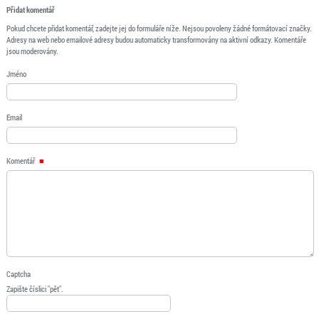
Přidat komentář
Pokud chcete přidat komentář, zadejte jej do formuláře níže. Nejsou povoleny žádné formátovací značky.
Adresy na web nebo emailové adresy budou automaticky transformovány na aktivní odkazy. Komentáře
jsou moderovány.
Jméno
Email
Komentář
Captcha
Zapište číslici "pět".