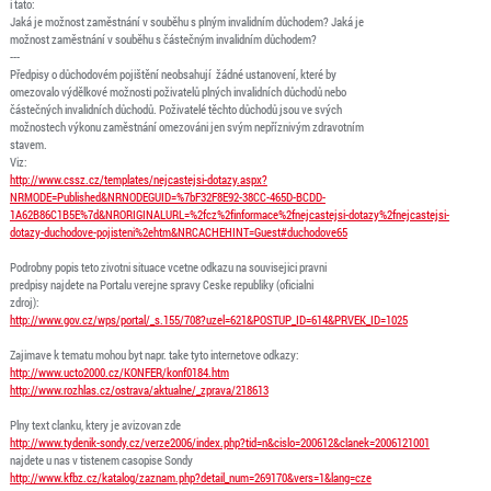
i tato:
Jaká je možnost zaměstnání v souběhu s plným invalidním důchodem? Jaká je
možnost zaměstnání v souběhu s částečným invalidním důchodem?
---
Předpisy o důchodovém pojištění neobsahují žádné ustanovení, které by
omezovalo výdělkové možnosti poživatelů plných invalidních důchodů nebo
částečných invalidních důchodů. Poživatelé těchto důchodů jsou ve svých
možnostech výkonu zaměstnání omezováni jen svým nepříznivým zdravotním
stavem.
Viz:
http://www.cssz.cz/templates/nejcastejsi-dotazy.aspx?
NRMODE=Published&NRNODEGUID=%7bF32F8E92-38CC-465D-BCDD-
1A62B86C1B5E%7d&NRORIGINALURL=%2fcz%2finformace%2fnejcastejsi-dotazy%2fnejcastejsi-
dotazy-duchodove-pojisteni%2ehtm&NRCACHEHINT=Guest#duchodove65
Podrobny popis teto zivotni situace vcetne odkazu na souvisejici pravni
predpisy najdete na Portalu verejne spravy Ceske republiky (oficialni
zdroj):
http://www.gov.cz/wps/portal/_s.155/708?uzel=621&POSTUP_ID=614&PRVEK_ID=1025
Zajimave k tematu mohou byt napr. take tyto internetove odkazy:
http://www.ucto2000.cz/KONFER/konf0184.htm
http://www.rozhlas.cz/ostrava/aktualne/_zprava/218613
Plny text clanku, ktery je avizovan zde
http://www.tydenik-sondy.cz/verze2006/index.php?tid=n&cislo=200612&clanek=2006121001
najdete u nas v tistenem casopise Sondy
http://www.kfbz.cz/katalog/zaznam.php?detail_num=269170&vers=1&lang=cze