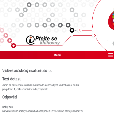
Menu
Výdělek a částečný invalidní důchod
Text dotazu
Jsem na částečném invalidním důchodě a chtěla bych vědět kolik si můžu
přivydělat. A jestli se někde eviduje výdělek.
Odpověď
Dobry den,
na webu Ceske spravy socialniho zabezpeceni je v sekci nejcastejsich otazek