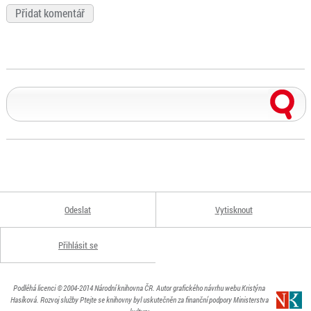
Odeslat
Vytisknout
Přihlásit se
Podléhá licenci
© 2004-2014
Národní knihovna ČR
. Autor grafického návrhu webu Kristýna
Hasíková.
Rozvoj služby Ptejte se knihovny byl uskutečněn za finanční podpory Ministerstva