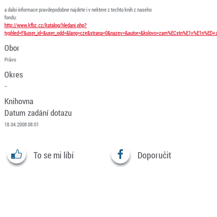
a dalsi informace pravdepodobne najdete i v nektere z techto knih z naseho
fondu:
http://www.kfbz.cz/katalog/hledani.php?
typhled=F&user_id=&user_odd=&lang=cze&strana=0&nazev=&autor=&kslovo=zam%ECstn%E1v%E1n%ED+
Obor
Právo
Okres
--
Knihovna
Datum zadání dotazu
18.04.2008 08:01
To se mi líbí
Doporučit