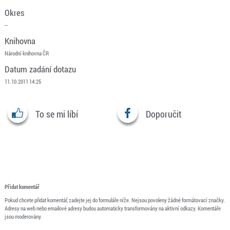
Okres
--
Knihovna
Národní knihovna ČR
Datum zadání dotazu
11.10.2011 14:25
To se mi líbí
Doporučit
Přidat komentář
Pokud chcete přidat komentář, zadejte jej do formuláře níže. Nejsou povoleny žádné formátovací značky.
Adresy na web nebo emailové adresy budou automaticky transformovány na aktivní odkazy. Komentáře
jsou moderovány.