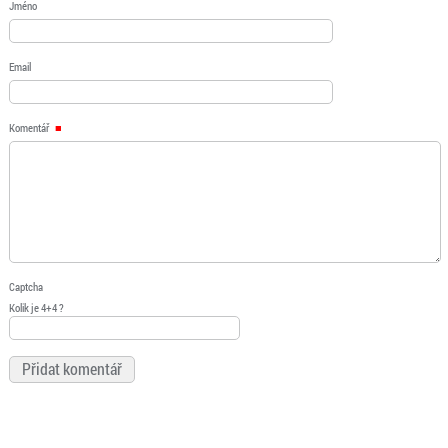
Jméno
Email
Komentář
Captcha
Kolik je 4+4 ?