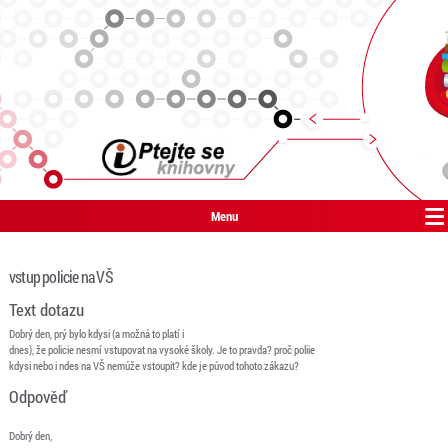
Menu
vstup policie na VŠ
Text dotazu
Dobrý den, prý bylo kdysi (a možná to platí i
dnes), že policie nesmí vstupovat na vysoké školy. Je to pravda? proč poliie
kdysi nebo i ndes na VŠ nemůže vstoupit? kde je původ tohoto zákazu?
Odpověď
Dobrý den,