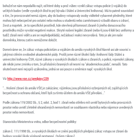
bohužel se nám nepodařilo najít, od které doby a proč vůbec vznikl zákaz vstupu policie (i vojáků) do
určitých budov (vedle vysokých škol to prý bývala i Státní a Univerzitní knihovna). Má to patrně souvislost
s tím, že provozovatel nemá zájem, aby do budovy vstupovaly osoby viditelně vybavené předměty, které
mohou být nebezpečné pro ostatní nebo mohou u studentů nebo zaměstnanců vzbudit obavu o zdraví,
život a majetek. Je to specifické prostředí, kde otevřená přítomnost zbraně či jiného donucovacího
prostředku může vyvolat negativní reakce. Skryté nošení legální zbraně (nebo-li jsou-li lidé bez uniformy a
tudíž zbraň není vidět a ani se nepředpokládá), nežádoucí reakci nevyvolává. Toto je ale jen naše
domněnka, kterou zatím nemůžeme doložit.
Domníváme se, že zákaz vstupu policistům a vojákům do areálu vysokých škol hlavně asi ale souvisí s
jakýmsi ctěním svobodné akademické půdy. Prošli jsme různé školní řády i knihovní řády Státní a
univerzitní knihovny ČSR, různé zákony o vysokých školách i zákon o zbraních, o policii, vojenské zákony,
ale nikde jsme zmínku o tom, že příslušníci branných sil nesmí na "akademickou půdu", nenašli. Tato
skutečnost není nejspíš uzákoněna, jedná se asi pouze o směrnice např. vysokých škol.
Viz
http://www.vse.cz/predpisy/239
"...Nošení zbraní do areálu VŠE je zakázáno; výjimkou jsou příslušníci ozbrojených sil, zajišťujících
bezpečnost a ochranu občanů, kteří byli za tímto účelem do areálu VŠE přivoláni..."
Podle zákona 119/2002 Sb., § 2, odst. 2, bod 1: zbraň nebo střelivo mít uvnitř bytových nebo provozních
prostor nebo uvnitř zřetelně ohraničených nemovitostí se souhlasem vlastníka nebo nájemce uvedených
prostor nebo nemovitostí.
Stanovisko Ministerstva vnitra, odbor bezpečnostní politiky:
zákon č. 111/1998 Sb., o vysokých školách ve znění pozdějších předpisů zákaz vstupu se zbraní do
budovy vysoké školy výslovně nestanoví. Ovšem zákon č.