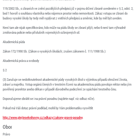
119/2002 Sb., o zbraních ve znění pozdějších předpisů již v pojmu držení zbraně uvedeném v § 2, odst. 2,
bod 1 hovoří o souhlasu vlastníka nebo nájemce prostor nebo nemovitosti. Zákaz vstupu se zbraní do
budovy vysoké školy by tedy měl vyplývat z vnitřních předpisů a směrnic, kde by měl být uveden.
Není tam ale nijak specifikováno, kdo může na půdu školy se zbraní přijít, nebo-li není tam výhradně
zmiňována policie nebo příslušník vojenských ozbrojených sil.
Akademická půda
Zákon 172/1990 Sb. (Zákon o vysokých školách; zrušen zákonem č. 111/1998 Sb.):
Akademická práva a svobody
§ 2
(3) Zaručuje se nedotknutelnost akademické půdy vysokých škol s výjimkou případů ohrožení života,
zdraví a majetku. Vstup orgánů činných v trestním řízení na akademickou půdu povoluje rektor nebo jím
pověřený prorektor anebo děkan v případě důvodného podezření ze spáchání trestného činu.
Doporučujeme obrátit se i na právní poradnu (najdete např. viz odkaz níže).
Pokud má Váš dotaz právní podklad, mohli by Vám problematiku vysvětlit
http://www.ptejteseknihovny.cz/odkazy/zakony-pravni-poradny
.
Obor
Právo