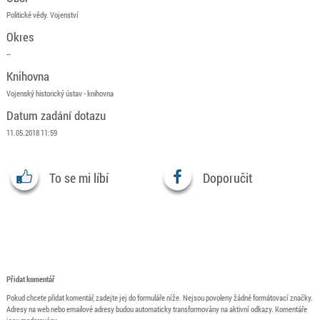
Politické vědy. Vojenství
Okres
--
Knihovna
Vojenský historický ústav - knihovna
Datum zadání dotazu
11.05.2018 11:59
To se mi líbí
Doporučit
Přidat komentář
Pokud chcete přidat komentář, zadejte jej do formuláře níže. Nejsou povoleny žádné formátovací značky.
Adresy na web nebo emailové adresy budou automaticky transformovány na aktivní odkazy. Komentáře