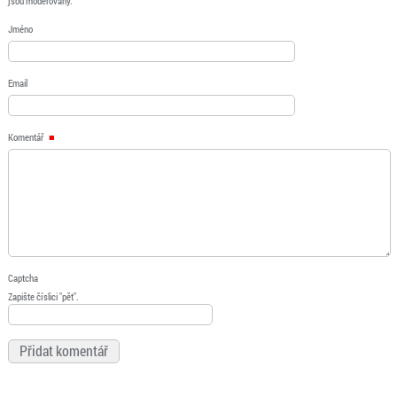
jsou moderovány.
Jméno
Email
Komentář
Captcha
Zapište číslici "pět".