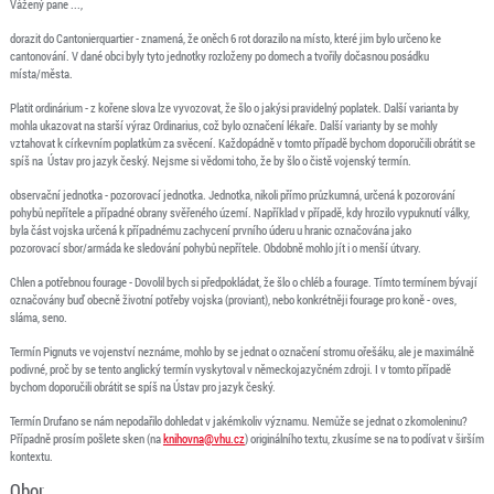
Vážený pane ...,
dorazit do Cantonierquartier - znamená, že oněch 6 rot dorazilo na místo, které jim bylo určeno ke
cantonování. V dané obci byly tyto jednotky rozloženy po domech a tvořily dočasnou posádku
místa/města.
Platit ordinárium - z kořene slova lze vyvozovat, že šlo o jakýsi pravidelný poplatek. Další varianta by
mohla ukazovat na starší výraz Ordinarius, což bylo označení lékaře. Další varianty by se mohly
vztahovat k církevním poplatkům za svěcení. Každopádně v tomto případě bychom doporučili obrátit se
spíš na Ústav pro jazyk český. Nejsme si vědomi toho, že by šlo o čistě vojenský termín.
observační jednotka - pozorovací jednotka. Jednotka, nikoli přímo průzkumná, určená k pozorování
pohybů nepřítele a případné obrany svěřeného území. Například v případě, kdy hrozilo vypuknutí války,
byla část vojska určená k případnému zachycení prvního úderu u hranic označována jako
pozorovací sbor/armáda ke sledování pohybů nepřítele. Obdobně mohlo jít i o menší útvary.
Chlen a potřebnou fourage - Dovolil bych si předpokládat, že šlo o chléb a fourage. Tímto termínem bývají
označovány buď obecně životní potřeby vojska (proviant), nebo konkrétněji fourage pro koně - oves,
sláma, seno.
Termín Pignuts ve vojenství neznáme, mohlo by se jednat o označení stromu ořešáku, ale je maximálně
podivné, proč by se tento anglický termín vyskytoval v německojazyčném zdroji. I v tomto případě
bychom doporučili obrátit se spíš na Ústav pro jazyk český.
Termín Drufano se nám nepodařilo dohledat v jakémkoliv významu. Nemůže se jednat o zkomoleninu?
Případně prosím pošlete sken (na
knihovna@vhu.cz
) originálního textu, zkusíme se na to podívat v širším
kontextu.
Obor