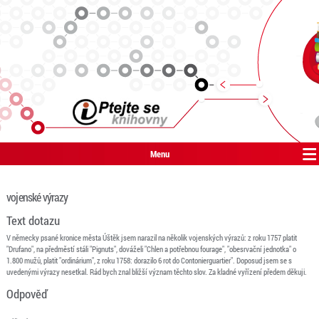
Menu
vojenské výrazy
Text dotazu
V německy psané kronice města Úštěk jsem narazil na několik vojenských výrazů: z roku 1757 platit
"Drufano", na předměstí stáli "Pignuts", dováželi "Chlen a potřebnou fourage", "obesrvační jednotka" o
1.800 mužů, platit "ordinárium", z roku 1758: dorazilo 6 rot do Contonierguartier". Doposud jsem se s
uvedenými výrazy nesetkal. Rád bych znal bližší význam těchto slov. Za kladné vyřízení předem děkuji.
Odpověď